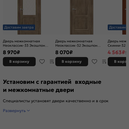
Доставим завтра
Доставим з
Дверь межкомнатная
Дверь межкомнатная
Дверь межк
Неоклассик-33 Экошпон
Неоклассик-32 Экошпон
Скинни-32 Ви
Original Oak, остекленная,
Original Oak, глухая, кромка
глухая, ски
8 970
₽
8 070
₽
4 563
₽
5
white сrystal, кромка нет,
нет, филенчатая
филенчатая
В корзину
В корзину
В корз
Установим с гарантией входные
и межкомнатные двери
Специалисты установят двери качественно и в срок
Развернуть