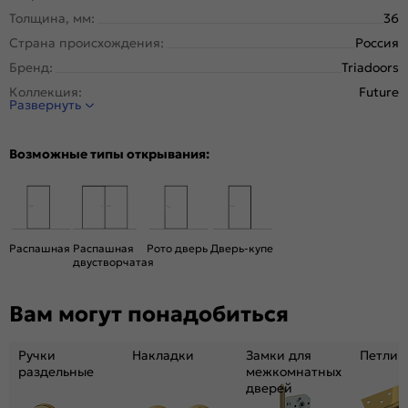
Толщина, мм:
36
Страна происхождения:
Россия
Бренд:
Triadoors
Коллекция:
Future
Развернуть
Стиль:
Модерн
Тип двери:
Глухая
Возможные типы открывания:
Система открывания:
Раздвижная, Классическая
Конструкция двери:
Царговая
Цвет:
Дуб Винчестер трюфель
Общий цвет:
Коричневый
Распашная
Распашная
Рото дверь
Дверь-купе
двустворчатая
Вес, кг:
21
Размер упаковки:
191* 61 *4,6
Вам могут понадобиться
Тип коробки:
с уплотнителем
Тип погонажных изделий:
Телескопический, компланарный
Ручки
Накладки
Замки для
Петли
Кромка:
Нет
раздельные
межкомнатных
дверей
Поверхность:
гладкая, матовая