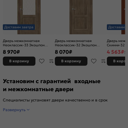
Доставим завтра
Доставим з
Дверь межкомнатная
Дверь межкомнатная
Дверь межк
Неоклассик-33 Экошпон
Неоклассик-32 Экошпон
Скинни-32 Ви
Original Oak, остекленная,
Original Oak, глухая, кромка
глухая, ски
8 970
₽
8 070
₽
4 563
₽
5
white сrystal, кромка нет,
нет, филенчатая
филенчатая
В корзину
В корзину
В корз
Установим с гарантией входные
и межкомнатные двери
Специалисты установят двери качественно и в срок
Развернуть