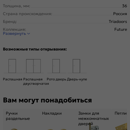
Толщина, мм:
36
Страна происхождения:
Россия
Бренд:
Triadoors
Коллекция:
Future
Развернуть
Стиль:
Модерн
Тип двери:
Глухая
Возможные типы открывания:
Система открывания:
Раздвижная, Классическая
Конструкция двери:
Царговая
Цвет:
Дуб Винчестер трюфель
Общий цвет:
Коричневый
Распашная
Распашная
Рото дверь
Дверь-купе
двустворчатая
Декор:
Зеркало
Вес, кг:
20.5
Вам могут понадобиться
Размер упаковки:
191* 56 *4,6
Тип коробки:
С уплотнителем
Ручки
Накладки
Замки для
Петли
Тип погонажных изделий:
теллескопический, кампланарный
раздельные
межкомнатных
дверей
Кромка:
Нет