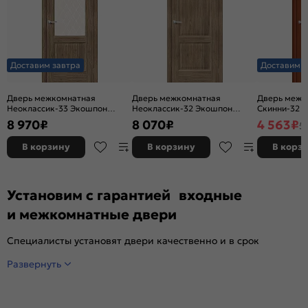
Доставим завтра
Доставим з
Дверь межкомнатная
Дверь межкомнатная
Дверь межк
Неоклассик-33 Экошпон
Неоклассик-32 Экошпон
Скинни-32 Ви
Original Oak, остекленная,
Original Oak, глухая, кромка
глухая, ски
8 970
₽
8 070
₽
4 563
₽
5
white сrystal, кромка нет,
нет, филенчатая
филенчатая
В корзину
В корзину
В корз
Установим с гарантией входные
и межкомнатные двери
Специалисты установят двери качественно и в срок
Развернуть