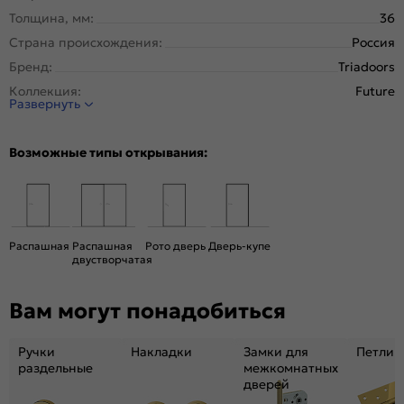
Толщина, мм:
36
Страна происхождения:
Россия
Бренд:
Triadoors
Коллекция:
Future
Развернуть
Стиль:
Модерн
Тип двери:
Глухая
Возможные типы открывания:
Система открывания:
Раздвижная, Классическая
Конструкция двери:
Царговая
Цвет:
Дуб Винчестер трюфель
Общий цвет:
Коричневый
Распашная
Распашная
Рото дверь
Дверь-купе
двустворчатая
Декор:
Зеркало
Вес, кг:
23
Вам могут понадобиться
Размер упаковки:
201* 61 *4,6
Тип коробки:
С уплотнителем
Ручки
Накладки
Замки для
Петли
Тип погонажных изделий:
Телескопический, компланарный
раздельные
межкомнатных
дверей
Кромка:
Нет