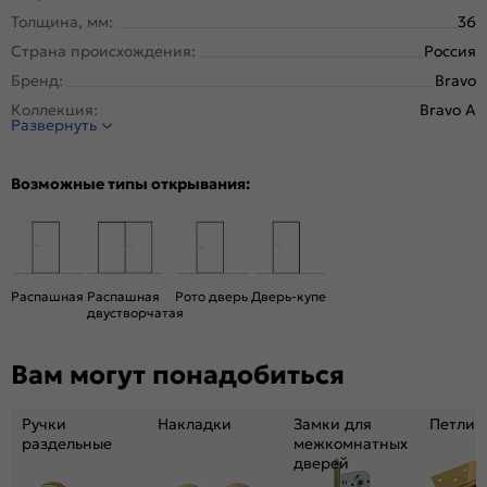
Толщина, мм:
36
Страна происхождения:
Россия
Бренд:
Bravo
Коллекция:
Bravo A
Развернуть
Стиль:
Минимализм
Тип двери:
Остекленная
Возможные типы открывания:
Система открывания:
Классическая, Раздвижная
Конструкция двери:
Каркасно-щитовая
Цвет:
Bianco Veralinga
Общий цвет:
Серый
Распашная
Распашная
Рото дверь
Дверь-купе
двустворчатая
Стекло:
Magic Fog
Декор:
Magic fog
Вам могут понадобиться
Вес, кг:
15.8
Тип коробки:
Телескопическая
Ручки
Накладки
Замки для
Петли
Кромка:
Обычная
раздельные
межкомнатных
дверей
Поверхность:
Структурный материал с защитным лаком.
Репродукция натуральных материалов