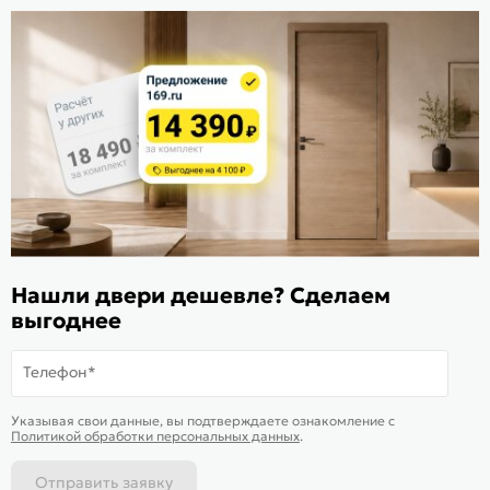
Стать дилером
Расскажите о нас
Поделиться
Оцените магазин
ИКС 1340
© 2010—2026 Склад Дверей 169.RU
Нашли двери дешевле? Сделаем
Пользовательское соглашение
выгоднее
Политика обработки персональных данных
Карта сайта
Телефон*
В корзину
-
8 370
₽
Купить в 1 клик
Указывая свои данные, вы подтверждаете ознакомление c
Политикой обработки персональных данных
.
Отправить заявку