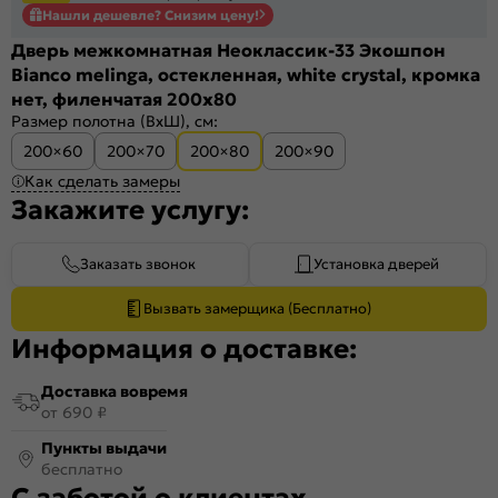
Нашли дешевле? Снизим цену!
Дверь межкомнатная Неоклассик-33 Экошпон
Bianco melinga, остекленная, white сrystal, кромка
нет, филенчатая 200x80
Размер полотна (ВхШ), см:
200×60
200×70
200×80
200×90
Как сделать замеры
Закажите услугу:
Заказать звонок
Установка дверей
Вызвать замерщика (Бесплатно)
Информация о доставке:
Доставка вовремя
от 690 ₽
Пункты выдачи
бесплатно
С заботой о клиентах