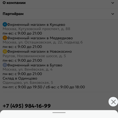
О компании
Партнёрам
Фирменный магазин в Кунцево
Москва, Кутузовский проспект, д. 88
пн-вс: с 9:00 до 21:00
Фирменный магазин в Медведково
Москва, ул. Осташковская, д. 22, подъезд 6
пн-вс: с 9:00 до 21:00
Фирменный магазин в Новокосино
Реутов, Носовихинское шоссе, д. 5
пн-вс: с 9:00 до 21:00
Фирменный магазин в Бутово
Москва, ул. Венёвская, д. 4
пн-вс: с 9:00 до 21:00
Склад в Одинцово
Одинцово, ул. Баковская, 5
пн-пт: с 9:00 до 19:30
/
сб-вс: с 9:00 до 18:00
+7 (495) 984-16-99
Заказать звонок