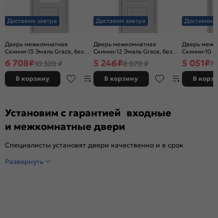
Доставим завтра
Доставим завтра
Доставим з
Дверь межкомнатная
Дверь межкомнатная
Дверь межк
Скинни-13 Эмаль Grace, без
Скинни-12 Эмаль Grace, без
Скинни-10 Э
декора, остекленная, white
декора, глухая, без стекла,
декора, глух
6 708
₽
5 246
₽
5 051
₽
10 320 ₽
8 070 ₽
7 
сrystal, без кромки, скиновая
без кромки, скиновая
без кромки,
В корзину
В корзину
В корз
Установим с гарантией входные
и межкомнатные двери
Специалисты установят двери качественно и в срок
Развернуть