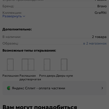
Бренд:
Bravo
Коллекция:
Graffiti
Развернуть
Стиль:
Модерн
Тип двери:
Глухая
Дополнительно:
Система открывания:
Классическая, Раздвижная
В наличии:
2 товара
Конструкция двери:
Каркасно-щитовая
Образец:
в 2 магазинах
Цвет:
Grace
Возможные типы открывания:
Общий цвет:
Серый
Стекло:
Без стекла
Декор:
Без декора
Вес, кг:
17.2
Распашная
Распашная
Рото дверь
Дверь-купе
Тип коробки:
С уплотнителем
двустворчатая
Тип погонажных изделий:
Телескопический, компланарный
Яндекс Сплит - оплата частями
Кромка:
Нет
Поверхность:
Гладкая, матовая
Возможность покраски:
Нет
Вам могут понадобиться