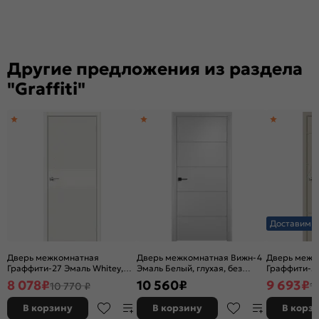
Другие предложения из раздела
"Graffiti"
Доставим з
Дверь межкомнатная
Дверь межкомнатная Вижн-4
Дверь межк
Граффити-27 Эмаль Whitey,
Эмаль Белый, глухая, без
Граффити-5 
без декора, глухая, без
кромки, каркасно-щитовая
без декора, 
8 078
₽
10 560
₽
9 693
₽
10 770 ₽
1
стекла, без кромки, каркасно-
стекла, без
щитовая
щитовая
В корзину
В корзину
В корз