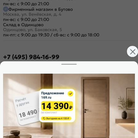
пн-вс: с 9:00 до 21:00
Фирменный магазин в Бутово
Москва, ул. Венёвская, д. 4
пн-вс: с 9:00 до 21:00
Склад в Одинцово
Одинцово, ул. Баковская, 5
пн-пт: с 9:00 до 19:30
/
сб-вс: с 9:00 до 18:00
+7 (495) 984-16-99
Заказать звонок
Стать дилером
Расскажите о нас
Поделиться
Оцените магазин
ИКС 1340
© 2010—2026 Склад Дверей 169.RU