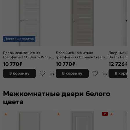
Доставим завтра
Дверь межкомнатная
Дверь межкомнатная
Дверь межк
Граффити-33.0 Эмаль Whitey,
Граффити-33.0 Эмаль Creamy,
Эмаль Белый
без декора, глухая, без
без декора, глухая, без
каркасно-щ
10 770
₽
10 770
₽
12 726
₽
стекла, без кромки, каркасно-
стекла, без кромки, каркасно-
щитовая
щитовая
В корзину
В корзину
В корз
Межкомнатные двери белого
цвета