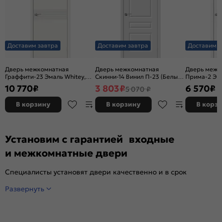
Доставим завтра
Доставим завтра
Доставим з
Дверь межкомнатная
Дверь межкомнатная
Дверь межк
Граффити-23 Эмаль Whitey,
Скинни-14 Винил П-23 (Белый),
Прима-2 Эк
без декора, глухая, без
глухая, скиновая
Melinga, глу
10 770
₽
3 803
₽
6 570
₽
5 070 ₽
стекла, без кромки, каркасно-
декора, кро
щитовая
филенчатая
В корзину
В корзину
В корз
Установим с гарантией входные
и межкомнатные двери
Специалисты установят двери качественно и в срок
Развернуть