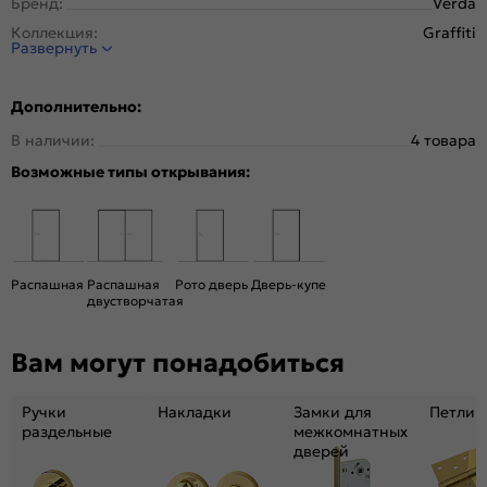
Бренд:
Verda
Коллекция:
Graffiti
Развернуть
Стиль:
Модерн
Тип двери:
Глухая
Дополнительно:
Система открывания:
Раздвижная, Классическая
В наличии:
4 товара
Конструкция двери:
Каркасно-щитовая
Возможные типы открывания:
Цвет:
Лайтбеж
Общий цвет:
Белый
Вес, кг:
22
Размер упаковки:
201*61*39
Распашная
Распашная
Рото дверь
Дверь-купе
Тип коробки:
С уплотнителем
двустворчатая
Кромка:
Нет
Вам могут понадобиться
Поверхность:
Матовая, текстурированная
Возможность покраски:
Да
Ручки
Накладки
Замки для
Петли
Для влажных помещений:
Да
раздельные
межкомнатных
Наличие притвора:
Нет
дверей
Принадлежности,
Дверная коробка, наличники, ручки.