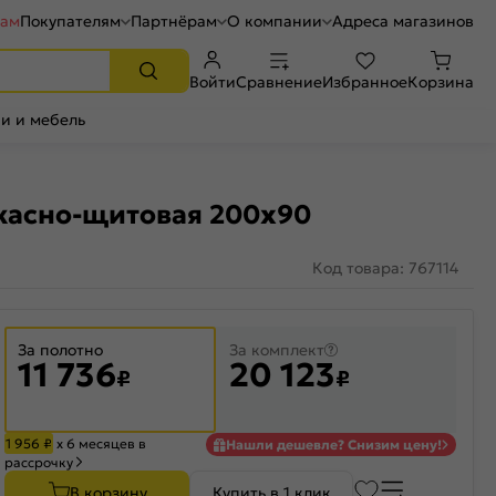
рам
Покупателям
Партнёрам
О компании
Адреса магазинов
Войти
Сравнение
Избранное
Корзина
и и мебель
ркасно-щитовая 200x90
Код товара: 767114
За полотно
За комплект
11 736
20 123
₽
₽
1 956
₽
х 6 месяцев в
Нашли дешевле? Снизим цену!
рассрочку
В корзину
Купить в 1 клик