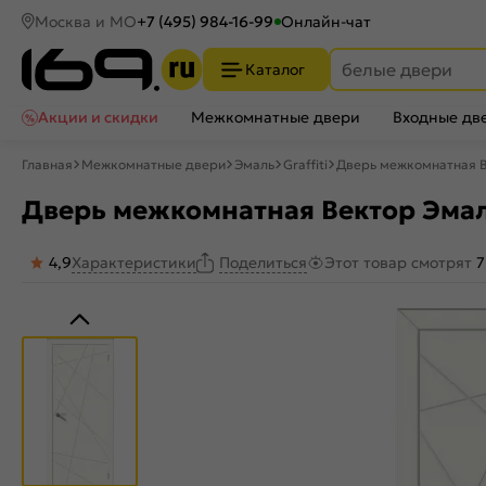
Москва и МО
+7 (495) 984-16-99
Онлайн-чат
Каталог
Акции и скидки
Межкомнатные двери
Входные дв
Главная
Межкомнатные двери
Эмаль
Graffiti
Дверь межкомнатная В
Дверь межкомнатная Вектор Эмаль
4,9
Характеристики
Этот товар смотрят
7
Поделиться