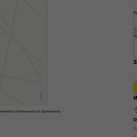
Р
Ц
З
И
емного отличаться от оригинала.
О
Р