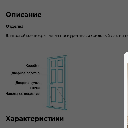
Описание
Отделка
Влагостойкое покрытие из полиуретана, акриловый лак на в
Характеристики