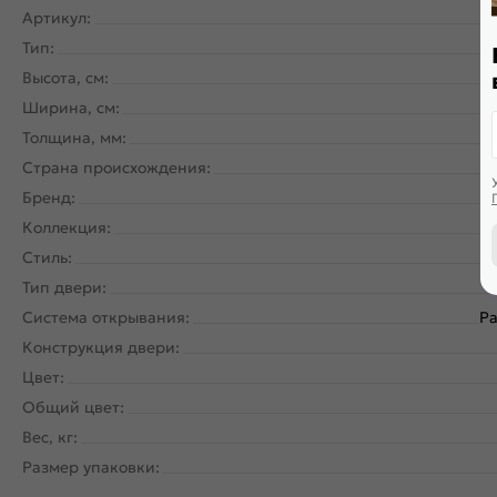
Артикул:
Тип:
Высота, см:
Ширина, см:
Толщина, мм:
Страна происхождения:
Бренд:
Коллекция:
Стиль:
Тип двери:
Система открывания:
Ра
Конструкция двери:
Цвет:
Общий цвет:
Вес, кг:
Размер упаковки: