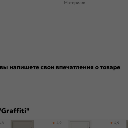
Материал:
 вы напишете свои впечатления о товаре
raffiti"
4,8
4,9
4,9