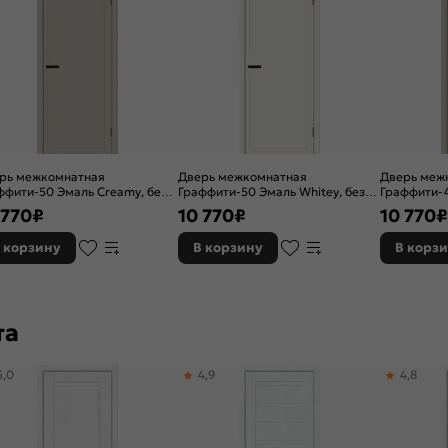
рь межкомнатная
Дверь межкомнатная
Дверь меж
ффити-50 Эмаль Creamy, без
Граффити-50 Эмаль Whitey, без
Граффити-4
ра, глухая, без стекла,
декора, глухая, без стекла,
декора, глу
 770
₽
10 770
₽
10 770
₽
касно-щитовая
каркасно-щитовая
каркасно-
 корзину
В корзину
В корз
та
5,0
4,9
4,8