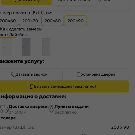
азмер полотна (ВхШ), см:
200×60
200×70
200×80
200×90
Как сделать замеры
вет:
Лайтбеж
акажите услугу:
Заказать звонок
Установка дверей
Вызвать замерщика (Бесплатно)
нформация о доставке:
Доставка вовремя
Пункты выдачи
от 690 ₽
бесплатно
 товаре
азмер (ВхШ), см:
200 x 90