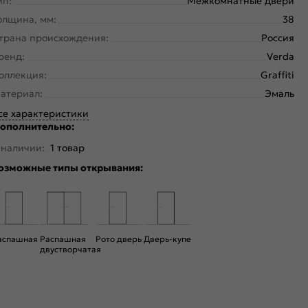
ип:
Межкомнатные двери
олщина, мм:
38
трана происхождения:
Россия
ренд:
Verda
оллекция:
Graffiti
атериал:
Эмаль
се характеристики
ополнительно:
 наличии:
1 товар
озможные типы открывания:
аспашная
Распашная
Рото дверь
Дверь-купе
двустворчатая