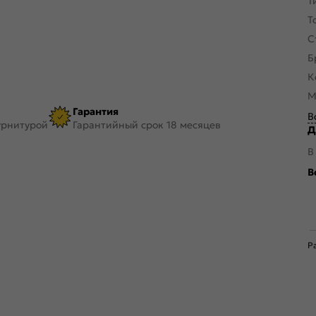
Т
Т
С
Б
К
М
Гарантия
В
урнитурой
Гарантийный срок 18 месяцев
Д
В
В
Р