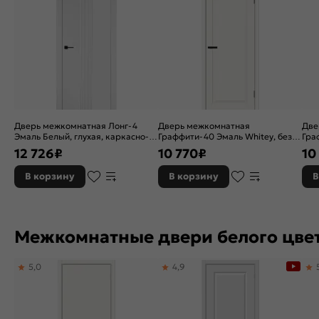
Дверь межкомнатная Лонг-4
Дверь межкомнатная
Две
Эмаль Белый, глухая, каркасно-
Граффити-40 Эмаль Whitey, без
Гра
щитовая
декора, глухая, без стекла,
деко
12 726
₽
10 770
₽
10
каркасно-щитовая
кар
В корзину
В корзину
В
Межкомнатные двери белого цве
5,0
4,9