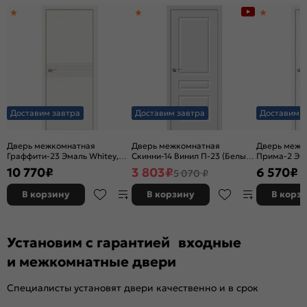
Доставим завтра
Доставим завтра
Доставим з
Дверь межкомнатная
Дверь межкомнатная
Дверь межк
Граффити-23 Эмаль Whitey,
Скинни-14 Винил П-23 (Белый),
Прима-2 Эк
без декора, глухая, без
глухая, скиновая
Melinga, глу
10 770
₽
3 803
₽
6 570
₽
5 070 ₽
стекла, без кромки, каркасно-
декора, кро
щитовая
филенчатая
В корзину
В корзину
В корз
Установим с гарантией входные
и межкомнатные двери
Специалисты установят двери качественно и в срок