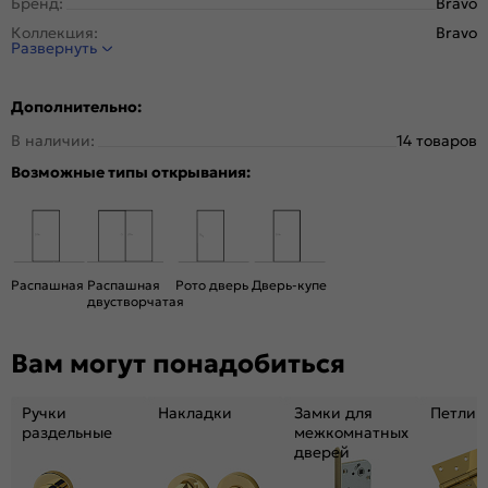
Бренд:
Bravo
Коллекция:
Bravo
Развернуть
Стиль:
Минимализм
Тип двери:
Глухая
Дополнительно:
Система открывания:
Классическая, Раздвижная
В наличии:
14 товаров
Конструкция двери:
Каркасно-щитовая
Возможные типы открывания:
Цвет:
Whitey
Общий цвет:
Белый
Стекло:
Mirox Grey
Декор:
Mirox Grey
Распашная
Распашная
Рото дверь
Дверь-купе
Вес, кг:
16
двустворчатая
Тип коробки:
С уплотнителем
Вам могут понадобиться
Тип погонажных изделий:
Телескопический, компланарный
Кромка:
Нет
Ручки
Накладки
Замки для
Петли
Поверхность:
Гладкая, матовая
раздельные
межкомнатных
Возможность покраски:
Нет
дверей
Для влажных помещений:
Да