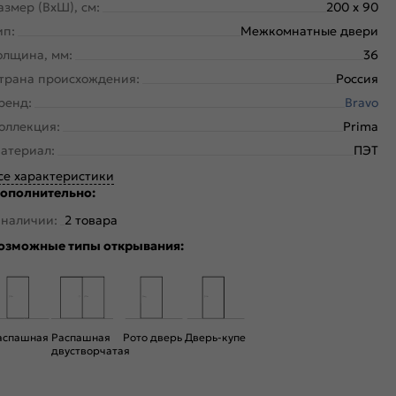
азмер (ВхШ), см:
200 x 90
ип:
Межкомнатные двери
олщина, мм:
36
трана происхождения:
Россия
ренд:
Bravo
оллекция:
Prima
атериал:
ПЭТ
се характеристики
ополнительно:
 наличии:
2 товара
озможные типы открывания:
аспашная
Распашная
Рото дверь
Дверь-купе
двустворчатая