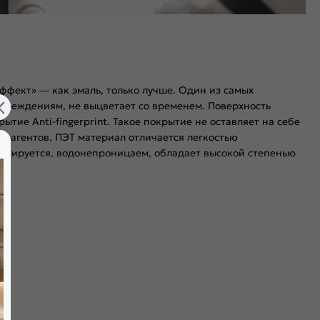
ффект» — как эмаль, только лучше. Один из самых
повреждениям, не выцветает со временем. Поверхность
е Anti-fingerprint. Такое покрытие не оставляет на себе
реагентов. ПЭТ материал отличается легкостью
ормируется, водонепроницаем, обладает высокой степенью
временем. «Эмаль-эффект» - как эмаль, только лучше. Один
ать 100% ПЭТ (без добавок) для промышленного
я мягкого закрывания, благодаря особой форме уплотнителя