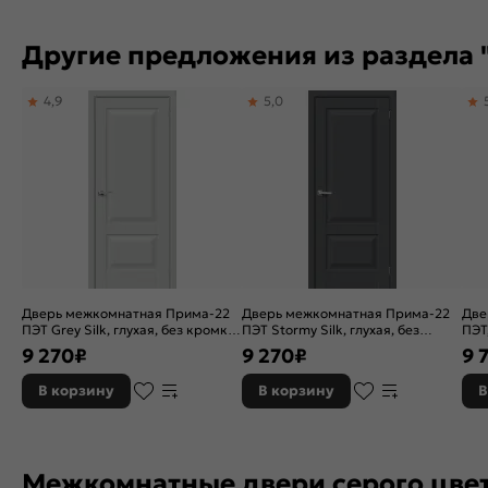
Другие предложения из раздела 
4,9
5,0
Дверь межкомнатная Прима-22
Дверь межкомнатная Прима-22
Две
ПЭТ Grey Silk, глухая, без кромки,
ПЭТ Stormy Silk, глухая, без
ПЭТ
царговая
кромки, царговая
ост
9 270
₽
9 270
₽
9 
В корзину
В корзину
В
Межкомнатные двери серого цве