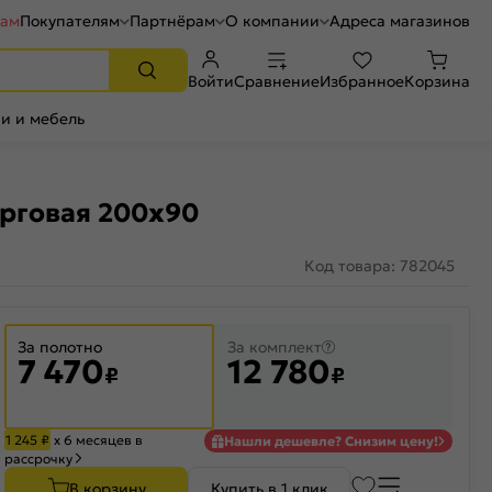
рам
Покупателям
Партнёрам
О компании
Адреса магазинов
Войти
Сравнение
Избранное
Корзина
и и мебель
арговая 200x90
Код товара: 782045
За полотно
За комплект
7 470
12 780
₽
₽
1 245
₽
х 6 месяцев в
Нашли дешевле? Снизим цену!
рассрочку
В корзину
Купить в 1 клик