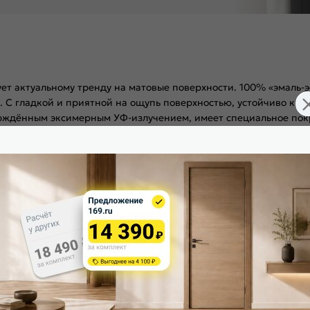
ет актуальному тренду на матовые поверхности. 100% «эмаль-э
я). С гладкой и приятной на ощупь поверхностью, устойчиво к 
дённым эксимерным УФ-излучением, имеет специальное покрыти
им повреждениям (царапины, удары) и к воздействию бытовых 
и тяжелых металлов, не выцветает со временем. ПЭТ – не деф
пь поверхностью, устойчиво к повреждениям, не выцветает со 
, Германия). Компания Bravo первой в России начала использов
гулируемого монтажа. Дверная коробка с TPE-уплотнителем дл