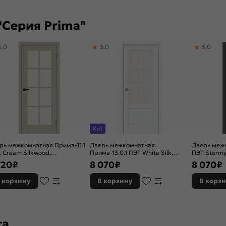
"Серия Prima"
5,0
5,0
5,0
Хит
рь межкомнатная Прима-11.1
Дверь межкомнатная
Дверь межк
, Cream Silkwood,
Прима-13.0.1 ПЭТ White Silk,
ПЭТ Stormy 
екленная, magic fog, царговая
остекленная, magic fog, без
magic fog,
720
₽
8 070
₽
8 070
₽
кромки, царговая
 корзину
В корзину
В корз
та