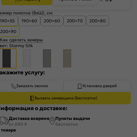
азмер полотна (ВхШ), см:
190×55
190×60
200×60
200×70
200×80
200×90
Как сделать замеры
вет:
Stormy Silk
акажите услугу:
Заказать звонок
Установка дверей
Вызвать замерщика (Бесплатно)
нформация о доставке:
Доставка вовремя
Пункты выдачи
от 690 ₽
бесплатно
 товаре