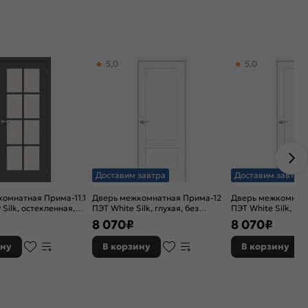
5,0
5,0
Доставим завтра
Доставим завтра
омнатная Прима-11.1
Дверь межкомнатная Прима-12
Дверь межкомнатн
Silk, остекленная,
ПЭТ White Silk, глухая, без
ПЭТ White Silk, глу
 без кромки, царговая
кромки, царговая
кромки, царговая
8 070
₽
8 070
₽
ину
В корзину
В корзину