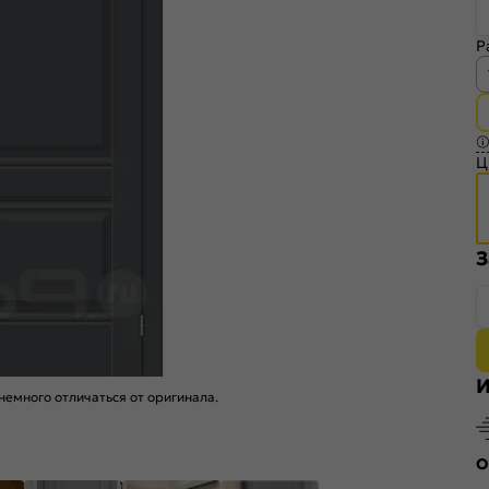
Р
Ц
З
И
емного отличаться от оригинала.
О