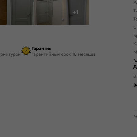
Р
Т
+1
Т
С
Б
К
Гарантия
М
урнитурой
Гарантийный срок 18 месяцев
В
Д
В
В
Р