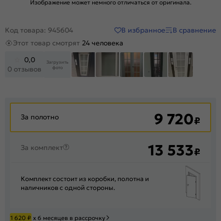
Изображение может немного отличаться от оригинала.
В избранное
В сравнение
Код товара: 945604
Этот товар смотрят
24 человека
0,0
Загрузить
фото
0 отзывов
+5
9 720
За полотно
₽
13 533
За комплект
₽
Комплект состоит из коробки, полотна и
наличников с одной стороны.
1 620
₽
х 6 месяцев в рассрочку