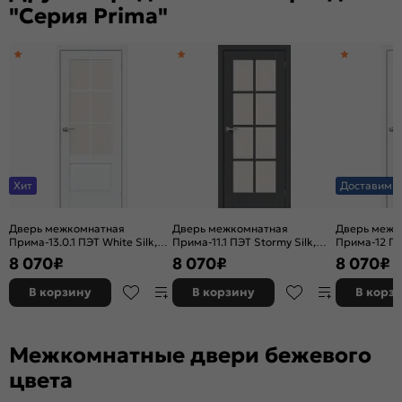
"Серия Prima"
Хит
Доставим з
Дверь межкомнатная
Дверь межкомнатная
Дверь межк
Прима-13.0.1 ПЭТ White Silk,
Прима-11.1 ПЭТ Stormy Silk,
Прима-12 ПЭТ
остекленная, magic fog, без
остекленная, magic fog, без
глухая, без
8 070
₽
8 070
₽
8 070
₽
кромки, царговая
кромки, царговая
В корзину
В корзину
В корз
Межкомнатные двери бежевого
цвета