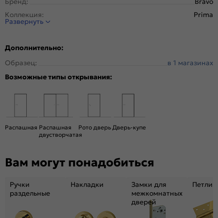
Бренд:
Bravo
Коллекция:
Prima
Развернуть
Стиль:
Классика
Тип двери:
Остекленная
Дополнительно:
Система открывания:
Раздвижная, Классическая
Образец:
в 1 магазинах
Конструкция двери:
Царговая
Возможные типы открывания:
Цвет:
Cream Silkwood
Общий цвет:
Бежевый
Стекло:
Magic Fog
Вес, кг:
25
Распашная
Распашная
Рото дверь
Дверь-купе
Размер упаковки:
201* 81 *3,6
двустворчатая
Тип коробки:
С уплотнителем
Вам могут понадобиться
Тип погонажных изделий:
Телескопический
Кромка:
Нет
Ручки
Накладки
Замки для
Петли
Поверхность:
Гладкая, приятная на ощупь
раздельные
межкомнатных
Возможность покраски:
Нет
дверей
Для влажных помещений:
Да