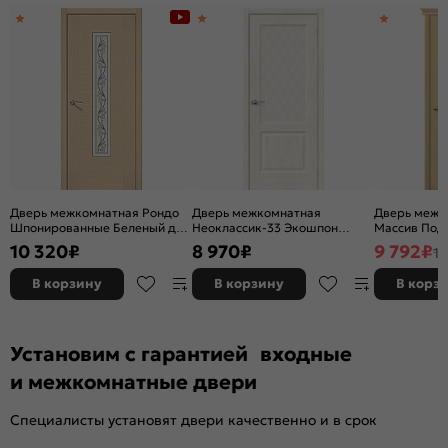
Дверь межкомнатная Рондо
Дверь межкомнатная
Дверь межк
Шпонированные Беленый дуб,
Неоклассик-33 Экошпон
Массив Под 
остекленная, сатинат белый
Nordic Oak, остекленная,
остекленная
10 320
₽
8 970
₽
9 792
₽
11
художественный, каркасно-
white сrystal, кромка нет,
без кромки,
щитовая
филенчатая
В корзину
В корзину
В корз
Установим с гарантией входные
и межкомнатные двери
Специалисты установят двери качественно и в срок