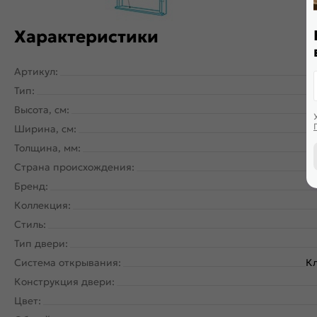
Характеристики
Артикул:
Тип:
Высота, см:
Ширина, см:
Толщина, мм:
Страна происхождения:
Бренд:
Коллекция:
Стиль:
Тип двери:
Система открывания:
Кл
Конструкция двери:
Цвет: