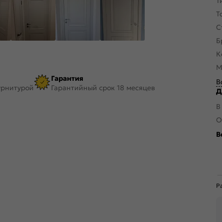
Т
Т
С
Б
К
М
Гарантия
В
урнитурой
Гарантийный срок 18 месяцев
Д
В
О
В
Р