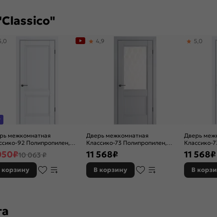
Classico"
5,0
4,9
5,0
т
рь межкомнатная
Дверь межкомнатная
Дверь меж
ссико-92 Полипропилен,
Классико-73 Полипропилен,
Классико-7
ka, глухая, царговая
Nardo Grey, остекленная,
Alaska, ос
050
₽
11 568
₽
11 568
₽
10 063 ₽
царговая
 корзину
В корзину
В корз
та