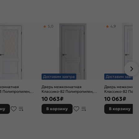
5,0
4,9
Доставим завтра
Доставим завтра
комнатная
Дверь межкомнатная
Дверь межкомнат
3 Полипропилен,
Классико-82 Полипропилен,
Классико-82 Поли
текленная, царговая
Nardo Grey, глухая, царговая
Alaska, глухая, ца
10 063
₽
10 063
₽
ину
В корзину
В корзину