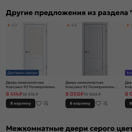
Другие предложения из раздела "
5,0
5,0
Доставим завтра
Хи
Дверь межкомнатная
Дверь межкомнатная
Две
Классико-93 Полипропилен,
Классико-92 Полипропилен,
Кла
Alaska, остекленная, царговая
Nardo Grey, глухая, царговая
Alas
8 414
₽
8 050
₽
8 
10 518 ₽
10 063 ₽
В корзину
В корзину
В
Межкомнатные двери серого цве