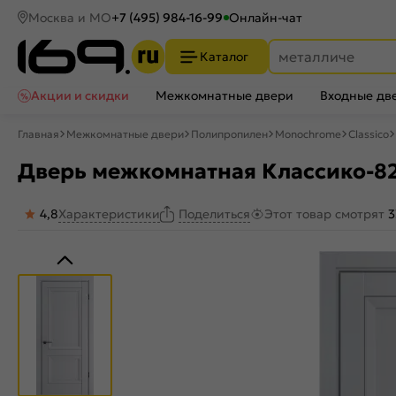
Москва и МО
+7 (495) 984-16-99
Онлайн-чат
Каталог
Акции и скидки
Межкомнатные двери
Входные дв
Главная
Межкомнатные двери
Полипропилен
Monochrome
Classico
Дверь межкомнатная Классико-82 
4,8
Характеристики
Этот товар смотрят
3
Поделиться