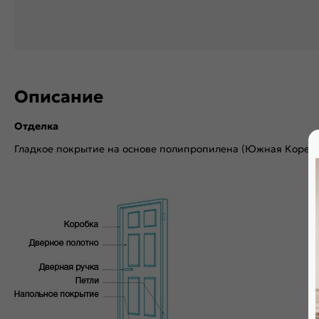
Описание
Отделка
Гладкое покрытие на основе полипропилена (Южная Корея),