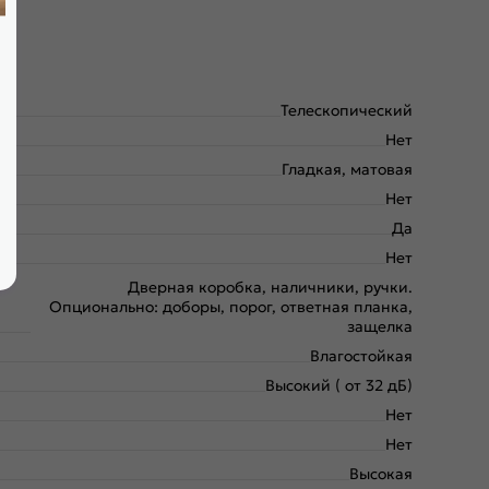
Телескопический
Нет
Гладкая, матовая
Нет
Да
Нет
Дверная коробка, наличники, ручки.
Опционально: доборы, порог, ответная планка,
защелка
Влагостойкая
Высокий ( от 32 дБ)
Нет
Нет
Высокая