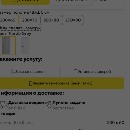
азмер полотна (ВхШ), см:
200×60
200×70
200×80
200×90
Как сделать замеры
вет:
Nardo Grey
акажите услугу:
Заказать звонок
Установка дверей
Вызвать замерщика (Бесплатно)
нформация о доставке:
Доставка вовремя
Пункты выдачи
от 690 ₽
бесплатно
 товаре
азмер (ВхШ), см:
200 x 60