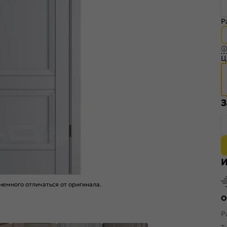
Р
Ц
З
И
емного отличаться от оригинала.
О
Р