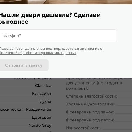
Нашли двери дешевле? Сделаем
выгоднее
58160-2040
Тип погонажных изделий:
Телефон*
Межкомнатные двери
Кромка:
200
Поверхность:
Указывая свои данные, вы подтверждаете ознакомление c
Политикой обработки персональных данных
.
60
Возможность покраски:
36
Для влажных помещений:
Отправить заявку
Россия
Наличие притвора:
el’PORTA (Portika)
Принадлежности, необходимые
для установки (не входит в
Classico
комплект):
Классика
Степень влагостойкости:
Глухая
Уровень шумоизоляции:
ассическая, Раздвижная
Фрезеровка под замок:
Царговая
Фрезеровка под петли:
Nardo Grey
Износостойкость: