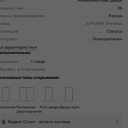
ип:
Межкомнатные двери
олщина, мм:
36
трана происхождения:
Россия
ренд:
el’PORTA (Portika)
оллекция:
Classico
атериал:
Полипропилен
се характеристики
ополнительно:
 наличии:
1 товар
бразец:
в 3 магазинах
озможные типы открывания:
аспашная
Распашная
Рото дверь
Дверь-купе
двустворчатая
Яндекс Сплит - оплата частями