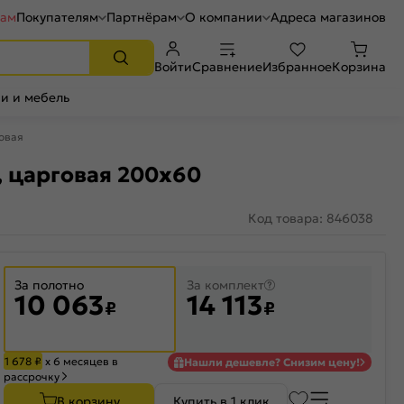
рам
Покупателям
Партнёрам
О компании
Адреса магазинов
Войти
Сравнение
Избранное
Корзина
и и мебель
говая
, царговая 200x60
Код товара: 846038
За полотно
За комплект
10 063
14 113
₽
₽
1 678
₽
х 6 месяцев в
Нашли дешевле? Снизим цену!
рассрочку
В корзину
Купить в 1 клик