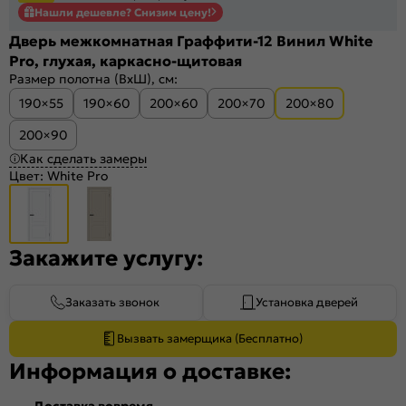
Нашли дешевле? Снизим цену!
Дверь межкомнатная Граффити-12 Винил White
Pro, глухая, каркасно-щитовая
Размер полотна (ВхШ), см:
190×55
190×60
200×60
200×70
200×80
200×90
Как сделать замеры
Цвет:
White Pro
Закажите услугу:
Заказать звонок
Установка дверей
Вызвать замерщика (Бесплатно)
Информация о доставке:
Доставка вовремя