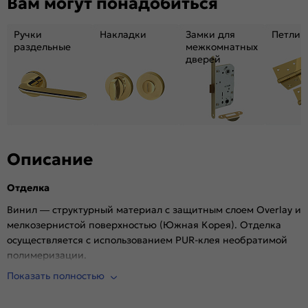
Вам могут понадобиться
необходимые для
Опционально: доборы, порог, ответная
установки (не
планка, защелка
входит в
Ручки
Накладки
Замки для
Петли
комплект):
раздельные
межкомнатных
дверей
Уровень шумоизоляции:
Высокий ( от 32 дБ)
Фрезеровка под замок:
Нет
Фрезеровка под петли:
Нет
Пропускает свет:
Нет
Подходит под двухстворчатый проём:
Да
Описание
Гарантия (лет):
1.6
Материал:
МДФ, жесткий сотовый наполнитель.
Отделка
Винил — структурный материал с защитным слоем Overlay и
мелкозернистой поверхностью (Южная Корея). Отделка
осуществляется с использованием PUR-клея необратимой
полимеризации.
Комплектующие
Показать полностью
Телескопические погонажные изделия для качественного
регулируемого монтажа. Дверная коробка с TPE-