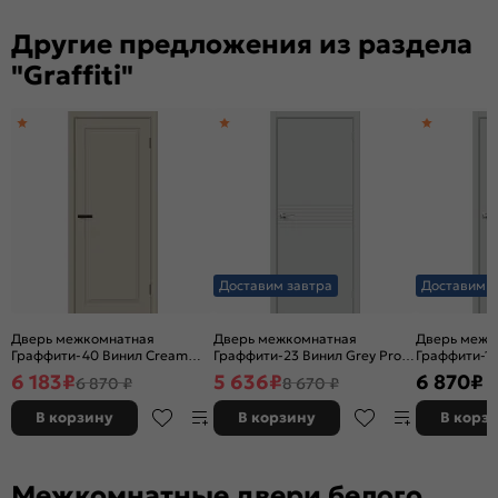
Другие предложения из раздела
"Graffiti"
Доставим завтра
Доставим з
Дверь межкомнатная
Дверь межкомнатная
Дверь межк
Граффити-40 Винил Cream
Граффити-23 Винил Grey Pro,
Граффити-12
Pro, глухая, каркасно-
глухая, каркасно-щитовая
глухая, кар
6 183
₽
5 636
₽
6 870
₽
6 870 ₽
8 670 ₽
щитовая
В корзину
В корзину
В корз
Межкомнатные двери белого