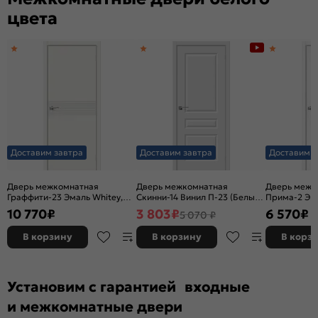
цвета
Доставим завтра
Доставим завтра
Доставим з
Дверь межкомнатная
Дверь межкомнатная
Дверь межк
Граффити-23 Эмаль Whitey,
Скинни-14 Винил П-23 (Белый),
Прима-2 Эк
без декора, глухая, без
глухая, скиновая
Melinga, глу
10 770
₽
3 803
₽
6 570
₽
5 070 ₽
стекла, без кромки, каркасно-
декора, кро
щитовая
филенчатая
В корзину
В корзину
В корз
Установим с гарантией входные
и межкомнатные двери