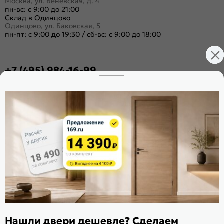
Москва, ул. Венёвская, д. 4
пн-вс: с 9:00 до 21:00
Склад в Одинцово
Одинцово, ул. Баковская, 5
пн-пт: с 9:00 до 19:30
/
сб-вс: с 9:00 до 18:00
+7 (495) 984-16-99
Заказать звонок
Стать дилером
Расскажите о нас
Поделиться
Оцените магазин
ИКС 1340
© 2010—2026 Склад Дверей 169.RU
Нашли двери дешевле? Сделаем