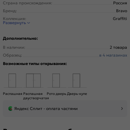
Страна происхождения:
Россия
Бренд:
Bravo
Коллекция:
Graffiti
Развернуть
Стиль:
Модерн
Тип двери:
Глухая
Дополнительно:
Система открывания:
Классическая, Раздвижная
В наличии:
2 товара
Конструкция двери:
Каркасно-щитовая
Образец:
в 4 магазинах
Цвет:
White Pro
Возможные типы открывания:
Общий цвет:
Белый
Вес, кг:
23
Тип коробки:
С уплотнителем
Тип погонажных изделий:
Телескопический
Распашная
Распашная
Рото дверь
Дверь-купе
Кромка:
Обычная
двустворчатая
Поверхность:
Гладкая, приятная на ощупь
Яндекс Сплит - оплата частями
Для влажных помещений:
Да
Наличие притвора:
Нет
Принадлежности,
Дверная коробка, наличники, ручки.