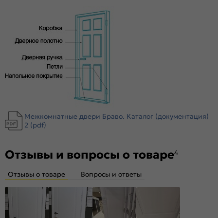
уплотнителем для мягкого закрывания, благодаря особой
форме уплотнителя отсутствует закусывание со стороны
петель.
Особенности
Щитовые двери изготовлены из МДФ (англ. Medium Density
Fibreboard, MDF), внутри жесткая и прочная сотовая панель
Blocks honeycomb с ячейкой 15 мм. Торцы защищены
износостойкой кромкой из ПВХ.
Межкомнатные двери Браво. Каталог (документация)
2 (pdf)
Отзывы и вопросы о товаре
4
Отзывы о товаре
Вопросы и ответы