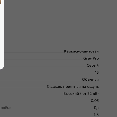
Каркасно-щитовая
Grey Pro
Серый
13
Обычная
Гладкая, приятная на ощупь
Высокий ( от 32 дБ)
0.05
проём:
Да
1.6