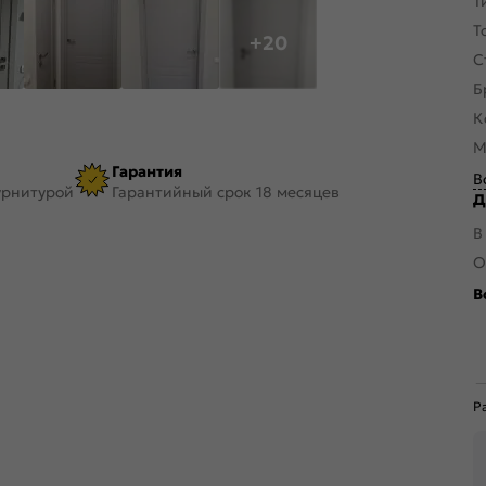
Т
Т
+20
С
Б
К
М
Гарантия
В
урнитурой
Гарантийный срок 18 месяцев
Д
В
О
В
Р