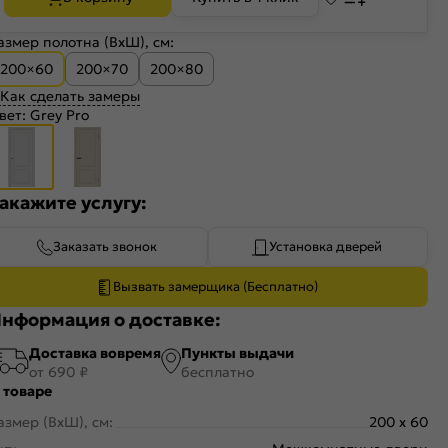
азмер полотна (ВхШ), см:
200×60
200×70
200×80
Как сделать замеры
вет:
Grey Pro
акажите услугу:
Заказать звонок
Установка дверей
Вызвать замерщика (Бесплатно)
нформация о доставке:
Доставка вовремя
Пункты выдачи
от 690 ₽
бесплатно
 товаре
азмер (ВхШ), см:
200 x 60