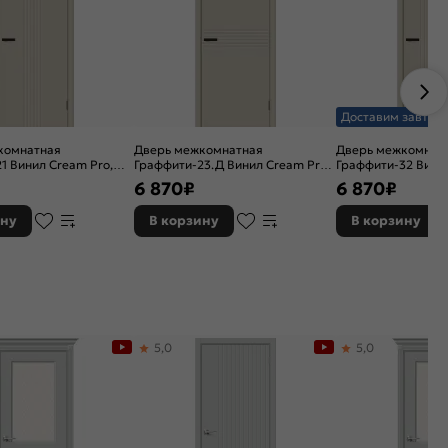
Доставим завтра
комнатная
Дверь межкомнатная
Дверь межкомнат
1 Винил Cream Pro,
Граффити-23.Д Винил Cream Pro,
Граффити-32 Винил
ркасно-щитовая
глухая, каркасно-щитовая
глухая, каркасно-
6 870
₽
6 870
₽
ину
В корзину
В корзину
5,0
5,0