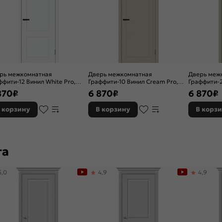
рь межкомнатная
Дверь межкомнатная
Дверь меж
ффити-12 Винил White Pro,
Граффити-10 Винил Cream Pro,
Граффити-2
хая, каркасно-щитовая
глухая, каркасно-щитовая
глухая, ка
870
₽
6 870
₽
6 870
₽
 корзину
В корзину
В корз
та
5,0
4,9
4,9