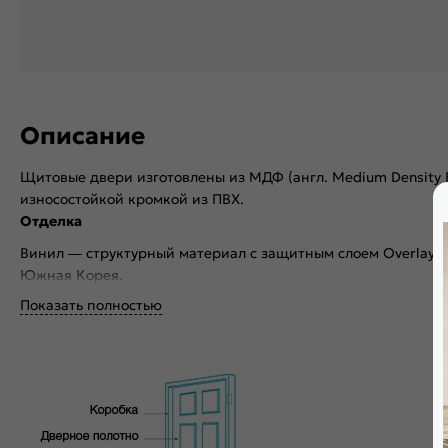
Описание
Щитовые двери изготовлены из МДФ (англ. Medium Density F
износостойкой кромкой из ПВХ.
Отделка
Винил — структурный материал с защитным слоем Overlay 
Южная Корея.
Комплектующие
Показать полностью
Телескопические погонажные изделия для качественного ре
отсутствует закусывание со стороны петель.