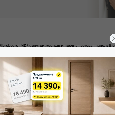
ibreboard, MDF), внутри жесткая и прочная сотовая панель Bl
и мелкозернистой поверхностью. Отделка осуществляется с ис
гулируемого монтажа. Дверная коробка с TPE-уплотнителем дл