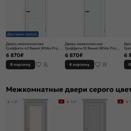
Доставим завтра
Дверь межкомнатная
Дверь межкомнатная
Две
Граффити-42 Винил White Pro,
Граффити-10 Винил White Pro,
Гра
глухая, каркасно-щитовая
глухая, каркасно-щитовая
глу
6 870
₽
6 870
₽
6 
В корзину
В корзину
В
Межкомнатные двери серого цве
4,9
5,0