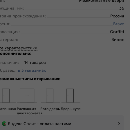
ип:
Межкомнатные двери
олщина, мм:
36
трана происхождения:
Россия
ренд:
Bravo
оллекция:
Graffiti
атериал:
Винил
се характеристики
ополнительно:
 наличии:
14 товаров
бразец:
в 3 магазинах
озможные типы открывания:
аспашная
Распашная
Рото дверь
Дверь-купе
двустворчатая
Яндекс Сплит - оплата частями