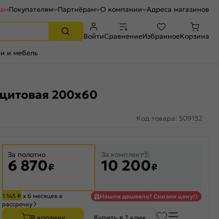
рам
Покупателям
Партнёрам
О компании
Адреса магазинов
Войти
Сравнение
Избранное
Корзина
и и мебель
-щитовая 200x60
Код товара: 509132
За полотно
За комплект
6 870
10 200
₽
₽
1 145
₽
х 6 месяцев в
Нашли дешевле? Снизим цену!
рассрочку
В корзину
Купить в 1 клик