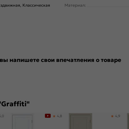
здвижная, Классическая
Материал:
 вы напишете свои впечатления о товаре
raffiti"
5,0
4,8
4,9