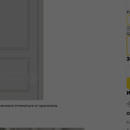
Р
Ц
З
И
емного отличаться от оригинала.
О
Р