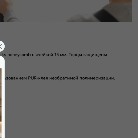
ocks honeycomb с ячейкой 15 мм. Торцы защищены
пользованием PUR-клея необратимой полимеризации.
я мягкого закрывания. Благодаря особой форме уплотнителя