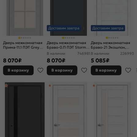
Доставим завтра
Доставим завтра
Дверь межкомнатная
Дверь межкомнатная
Дверь межкомнатная
Прима-11.1 ПЭТ Grey
Браво-0.П ПЭТ Stormy
Браво-21 Экошпон,
Silk, остекленная,
Silk, глухая, каркасно-
Snow Art, глухая,
В наличии
746981
В наличии
226993
magic fog, без кромки,
щитовая
царговая
8 070
₽
8 070
₽
5 085
₽
царговая
В корзину
В корзину
В корзину