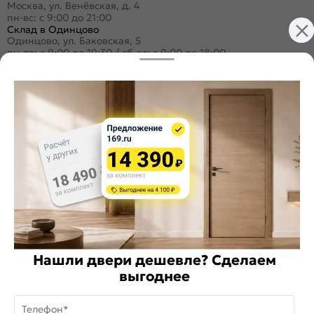
Москва, ул. Венёвская, д. 4
пн-вс: с 9:00 до 21:00
Склад в Одинцово
Одинцово, ул. Баковская, 5
пн-пт: с 9:00 до 19:30
/
сб-вс: с 9:00 до 18:00
+7 (495) 984-16-99
Заказать звонок
Стать дилером
Расскажите о нас
Поделиться
Оцените магазин
Нашли двери дешевле? Сделаем
ИКС 1340
выгоднее
© 2010—2026 Склад Дверей 169.RU
Телефон*