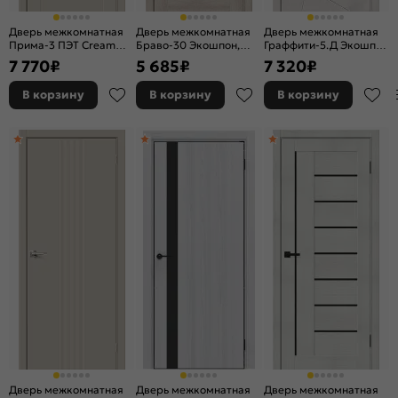
Дверь межкомнатная
Дверь межкомнатная
Дверь межкомнатная
Прима-3 ПЭТ Cream
Браво-30 Экошпон,
Граффити-5.Д Экошпон
Silk, остекленная, white
Cappuccino Melinga,
Look Art, глухая,
7 770
₽
5 685
₽
7 320
₽
сrystal, без кромки,
остекленная, mirox
каркасно-щитовая
царговая
grey, царговая
В корзину
В корзину
В корзину
Дверь межкомнатная
Дверь межкомнатная
Дверь межкомнатная