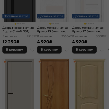
Доставим завтра
Доставим завтра
Доставим завтра
Дверь межкомнатная
Дверь межкомнатная
Дверь межкомнатная
Порта-51 4AB ПЭТ,
Браво-23 Экошпон,
Браво-27 Экошпон,
Shellac Graphite в
Snow Melinga,
Snow Melinga,
В наличии
971857
В наличии
256547
В наличии
500892
комплекте с врезанной
остекленная, magic fog,
остекленная, magic fog,
12 250
₽
4 920
₽
4 920
₽
черной магнитной
царговая
царговая
защелкой, глухая,
В корзину
В корзину
В корзину
кромка алюминиевая
черная матовая,
каркасно-щитовая