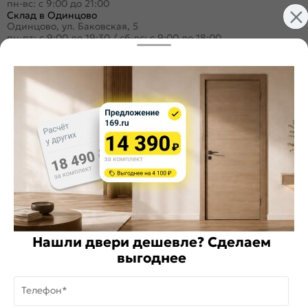
пн-вс: с 9:00 до 21:00
Склад в Одинцово
Одинцово, ул. Баковская, 5
пн-пт: с 9:00 до 19:30
/
сб-вс: с 9:00 до 18:00
+7 (495) 984-16-99
Заказать звонок
Стать дилером
Расскажите о нас
Поделиться
Оцените магазин
Нашли двери дешевле? Сделаем
ИКС 1340
выгоднее
© 2010—2026 Склад Дверей 169.RU
Телефон*
Пользовательское соглашение