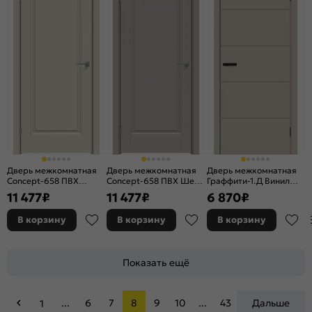
Дверь межкомнатная
Дверь межкомнатная
Дверь межкомнатная
Concept-658 ПВХ
Concept-658 ПВХ Шелл
Граффити-1.Д Винил
Магнолия, глухая, без
грей, глухая, без
Cream Pro, глухая,
11 477
₽
11 477
₽
6 870
₽
кромки, царговая
кромки, царговая
каркасно-щитовая
В корзину
В корзину
В корзину
Показать ещё
...
6
7
8
9
10
...
43
Дальше
1