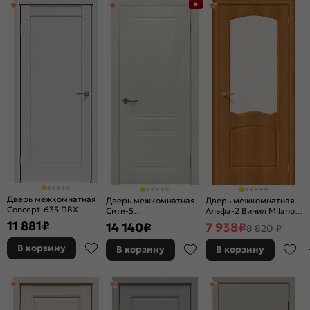
Дверь межкомнатная
Дверь межкомнатная
Дверь межкомнатная
Concept-635 ПВХ
Сити-5
Альфа-2 Винил Milano
Белоснежно матовый,
Шпонированные Крем,
Vero, остекленная,
11 881
₽
14 140
₽
7 938
₽
8 820 ₽
глухая, без кромки,
глухая, без кромки,
white сrystal, каркасно-
царговая
каркасно-щитовая
щитовая
В корзину
В корзину
В корзину