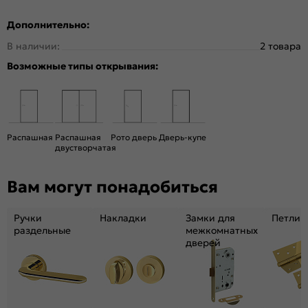
Тип двери:
Остекленная
Дополнительно:
Система открывания:
Классическая, Раздвижная
В наличии:
2 товара
Конструкция двери:
Каркасно-щитовая
Возможные типы открывания:
Цвет:
Грунт
Общий цвет:
Серый
Стекло:
Magic Fog
Вес, кг:
11.7
Распашная
Распашная
Рото дверь
Дверь-купе
Кромка:
Нет
двустворчатая
Поверхность:
Гладкая, матовая
Вам могут понадобиться
Для влажных помещений:
Нет
Уровень шумоизоляции:
Низкий (20-25 дБ)
Ручки
Накладки
Замки для
Петли
Подходит под двухстворчатый проём:
Да
раздельные
межкомнатных
Гарантия (лет):
1.6
дверей
Материал:
Брус хвойных пород.