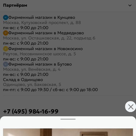
Партнёрам
Фирменный магазин в Кунцево
Москва, Кутузовский проспект, д. 88
пн-вс: с 9:00 до 21:00
Фирменный магазин в Медведково
Москва, ул. Осташковская, д. 22, подъезд 6
пн-вс: с 9:00 до 21:00
Фирменный магазин в Новокосино
Реутов, Носовихинское шоссе, д. 5
пн-вс: с 9:00 до 21:00
Фирменный магазин в Бутово
Москва, ул. Венёвская, д. 4
пн-вс: с 9:00 до 21:00
Склад в Одинцово
Одинцово, ул. Баковская, 5
пн-пт: с 9:00 до 19:30
/
сб-вс: с 9:00 до 18:00
+7 (495) 984-16-99
Заказать звонок
Стать дилером