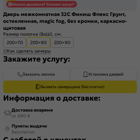
Нашли дешевле? Снизим цену!
Дверь межкомнатная 32С Финиш Флекс Грунт,
остекленная, magic fog, без кромки, каркасно-
щитовая
Размер полотна (ВхШ), см:
200×70
200×80
200×90
Как сделать замеры
Закажите услугу:
Заказать звонок
Установка дверей
Вызвать замерщика (Бесплатно)
Информация о доставке:
Доставка вовремя
от 690 ₽
Пункты выдачи
бесплатно
С заботой о клиентах