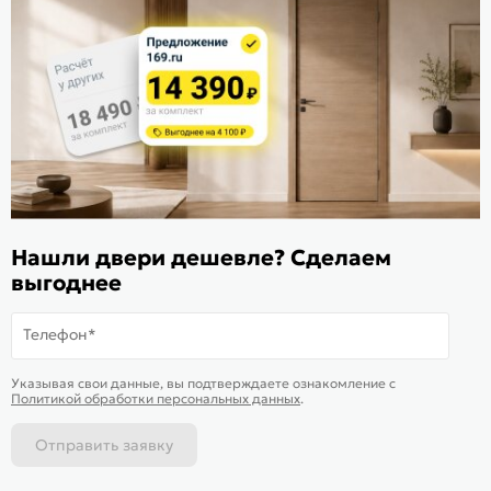
Расскажите о нас
Поделиться
Оцените магазин
ИКС 1340
© 2010—2026 Склад Дверей 169.RU
Нашли двери дешевле? Сделаем
Пользовательское соглашение
выгоднее
Политика обработки персональных данных
Карта сайта
Телефон*
В корзину
-
3 545
₽
Купить в 1 клик
Указывая свои данные, вы подтверждаете ознакомление c
Политикой обработки персональных данных
.
Отправить заявку
Каталог
Магазины
Позвонить
Написать
Корзина