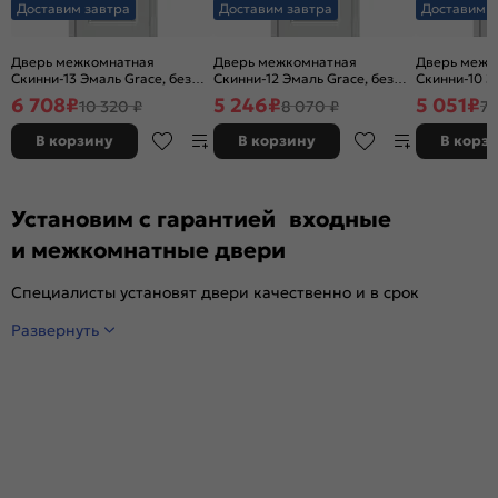
Доставим завтра
Доставим завтра
Доставим з
Дверь межкомнатная
Дверь межкомнатная
Дверь межк
Скинни-13 Эмаль Grace, без
Скинни-12 Эмаль Grace, без
Скинни-10 Э
декора, остекленная, white
декора, глухая, без стекла,
декора, глух
6 708
₽
5 246
₽
5 051
₽
10 320 ₽
8 070 ₽
7 
сrystal, без кромки, скиновая
без кромки, скиновая
без кромки,
В корзину
В корзину
В корз
Установим с гарантией входные
и межкомнатные двери
Специалисты установят двери качественно и в срок
Развернуть