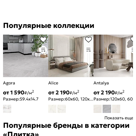
Популярные коллекции
Agora
Alice
Antalya
от 1 590
от 2 190
от 2 190
2
2
2
₽/м
₽/м
₽/м
Размер:
59.4x14.7
Размер:
60x60, 120x60
Размер:
120x
Показать еще
Популярные бренды в категории
«Плитка»