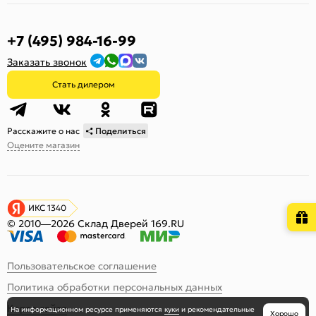
+7 (495) 984-16-99
Заказать звонок
Стать дилером
Расскажите о нас
Поделиться
Оцените магазин
ИКС 1340
© 2010—2026 Склад Дверей 169.RU
Пользовательское соглашение
Политика обработки персональных данных
Карта сайта
На информационном ресурсе
применяются
куки
и рекомендательные
Хорошо