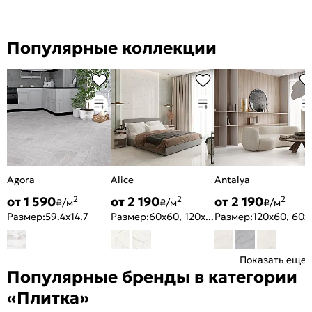
Популярные коллекции
Agora
Alice
Antalya
от 1 590
от 2 190
от 2 190
2
2
2
₽/м
₽/м
₽/м
Размер:
59.4x14.7
Размер:
60x60, 120x60
Размер:
120x
Показать еще
Популярные бренды в категории
«Плитка»