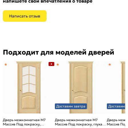
напишете свои впечатления о товаре
Написать отзыв
Подходит для моделей дверей
Доставим завтра
Доставим з
Дверь межкомнатная М7
Дверь межкомнатная М7
Дверь межк
Массив Под покраску,
Массив Под покраску, глухая,
Массив Под 