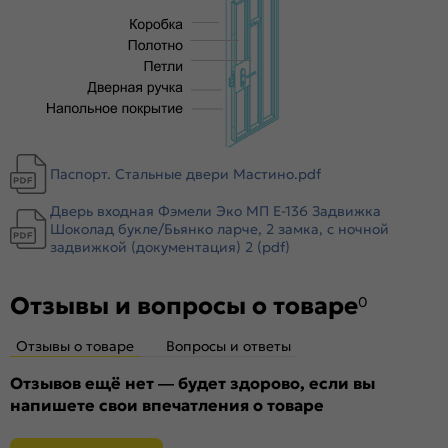
Толщина стали полотна (снаружи/внутри), мм:
1
Ширина наличника:
70
Эксцентрик:
Есть
Тип коробки:
Открытый
Уплотнитель:
2 контура уплотнителей
Усиление:
Цельногнутая конструкция полотна и короба,
гибы жесткости в коробе и полотне
Паспорт. Стальные двери Мастино.pdf
Утепление:
Пенополистирол
Дверь входная Фэмели Эко МП E-136 Задвижка
Утепление коробки:
Мин вата
Шоколад букле/Бьянко ларче, 2 замка, с ночной
Крепление:
задвижкой (документация) 2 (pdf)
Анкерные болты
Петли:
2 петли
Отзывы и вопросы о товаре
Верхний замок:
Border ЗВ 8-6/14
0
Нижний замок:
Border ЗВ 4-3/85Г
Отзывы о товаре
Вопросы и ответы
Класс замка:
4 класс
Класс шумоизоляции:
Отзывов ещё нет — будет здорово, если вы
3 класс ( 20-25 дБ)
напишете свои впечатления о товаре
Цилиндр:
Цилиндровый механизм 45х35(В) ЦАМ
Накладка цилиндровая
Декоративная накладка черная