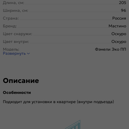
Длина, см:
205
Ширина, см:
96
Страна:
Россия
Бренд:
Мастино
Цвет снаружи:
Оскуро
Цвет внутри:
Оскуро
Модель:
Фэмели Эко ПП
Развернуть
Открывание:
Правое
Открывание (˚):
180
Исполнение:
Панель-панель
Описание
Марка
Новолипецкий металлургический завод, завод
стали:
Северсталь; РФ
Особенности
Отделка снаружи:
Оскуро, 130
Отделка внутри:
Оскуро, 136
Подходит для установки в квартире (внутри подъезда)
Окраска:
Антрацит букле
Толщина полотна/коробки, мм:
70/104
Толщина стали короба, мм:
1.4