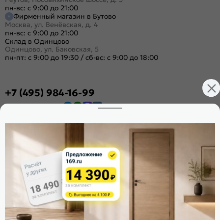
пн-вс: с 9:00 до 21:00
Фирменный магазин в Бутово
Москва, ул. Венёвская, д. 4
пн-вс: с 9:00 до 21:00
Склад в Одинцово
Одинцово, ул. Баковская, 5
пн-пт: с 9:00 до 19:30
/
сб-вс: с 9:00 до 18:00
+7 (495) 984-16-99
Заказать звонок
Стать дилером
Расскажите о нас
Поделиться
Оцените магазин
ИКС 1340
© 2010—2026 Склад Дверей 169.RU