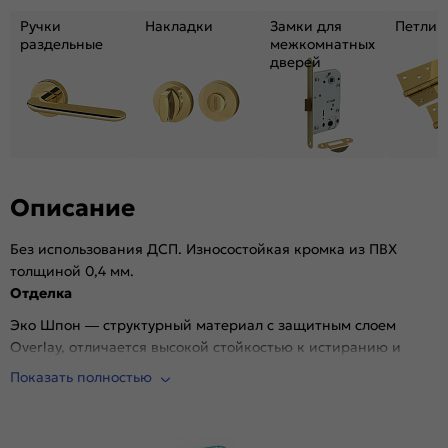
Поверхность:
Структурный материал с защитным лаком.
Ручки
Накладки
Замки для
Петли
Репродукция натуральных материалов
раздельные
межкомнатных
Уровень шумоизоляции:
Средний ( 26-31 дБ)
дверей
Подходит под двухстворчатый проём:
Да
Гарантия (лет):
1.6
Материал:
MDF, жесткий сотовый наполнитель.
Описание
Без использования ДСП. Износостойкая кромка из ПВХ
толщиной 0,4 мм.
Отделка
Эко Шпон — структурный материал с защитным слоем
Overlay, отличается высокой стойкостью к истиранию и
механическим повреждениям в сравнении со схожими
Показать полностью
декоративными материалами.. Репродукция натуральных
материалов — Super Realistic. Южная Корея.