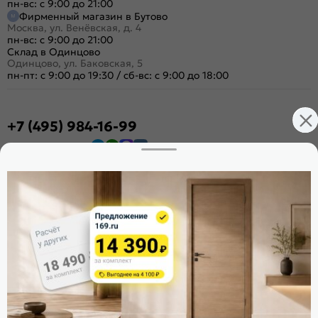
пн-вс: с 9:00 до 21:00
Фирменный магазин в Бутово
Москва, ул. Венёвская, д. 4
пн-вс: с 9:00 до 21:00
Склад в Одинцово
Одинцово, ул. Баковская, 5
пн-пт: с 9:00 до 19:30
/
сб-вс: с 9:00 до 18:00
+7 (495) 984-16-99
Заказать звонок
Стать дилером
Расскажите о нас
Поделиться
Оцените магазин
ИКС 1340
© 2010—2026 Склад Дверей 169.RU