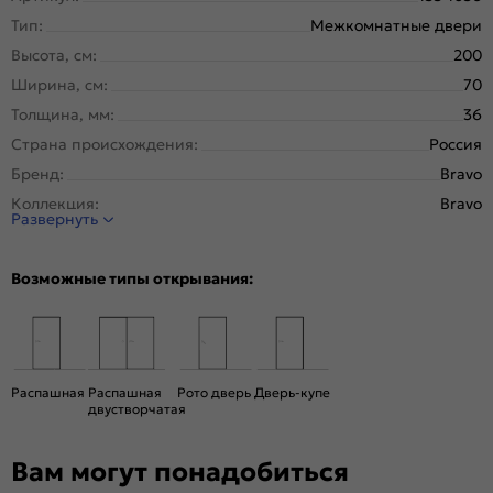
Тип:
Межкомнатные двери
Высота, см:
200
Ширина, см:
70
Толщина, мм:
36
Страна происхождения:
Россия
Бренд:
Bravo
Коллекция:
Bravo
Развернуть
Стиль:
Модерн, Хай-тек
Тип двери:
Остекленная
Возможные типы открывания:
Система открывания:
Раздвижная, Классическая
Конструкция двери:
Каркасно-щитовая
Цвет:
White Dreamline
Общий цвет:
Белый
Распашная
Распашная
Рото дверь
Дверь-купе
двустворчатая
Стекло:
Mirox Grey
Вес, кг:
20
Вам могут понадобиться
Кромка:
Обычная