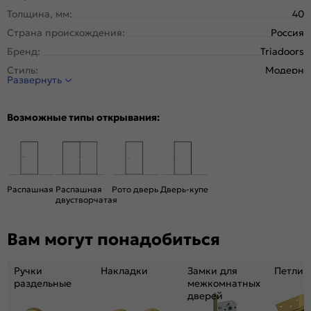
Толщина, мм:
40
Страна происхождения:
Россия
Бренд:
Triadoors
Стиль:
Модерн
Развернуть
Тип двери:
Глухая
Система открывания:
Раздвижная, Классическая
Возможные типы открывания:
Конструкция двери:
Каркасно-щитовая
Цвет:
Дуб винчестер серый
Общий цвет:
Серый
Декор:
Белоснежно матовый
Распашная
Распашная
Рото дверь
Дверь-купе
двустворчатая
Вес, кг:
28
Размер упаковки:
201* 91 *5
Вам могут понадобиться
Тип коробки:
с уплотнителем
Тип погонажных изделий:
Телескопический, компланарный
Ручки
Накладки
Замки для
Петли
Кромка:
Алюминиевая матовый хром
раздельные
межкомнатных
дверей
Поверхность:
гладкая, матовая