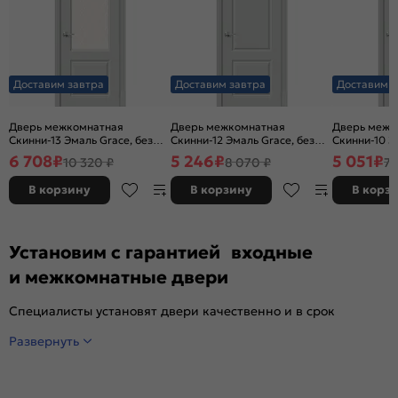
Доставим завтра
Доставим завтра
Доставим з
Дверь межкомнатная
Дверь межкомнатная
Дверь межк
Скинни-13 Эмаль Grace, без
Скинни-12 Эмаль Grace, без
Скинни-10 Э
декора, остекленная, white
декора, глухая, без стекла,
декора, глух
6 708
₽
5 246
₽
5 051
₽
10 320 ₽
8 070 ₽
7 
сrystal, без кромки, скиновая
без кромки, скиновая
без кромки,
В корзину
В корзину
В корз
Установим с гарантией входные
и межкомнатные двери
Специалисты установят двери качественно и в срок
Развернуть