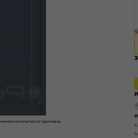
Ц
З
И
О
емного отличаться от оригинала.
Р
Т