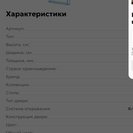
Характеристики
Артикул:
Тип:
Высота, см:
Ширина, см:
Толщина, мм:
Страна происхождения:
Бренд:
Коллекция:
Стиль:
Тип двери:
Система открывания:
Кл
Конструкция двери:
Цвет:
Общий цвет: