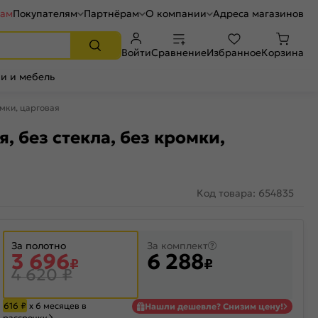
рам
Покупателям
Партнёрам
О компании
Адреса магазинов
Войти
Сравнение
Избранное
Корзина
и и мебель
омки, царговая
, без стекла, без кромки,
Код товара: 654835
За полотно
За комплект
3 696
6 288
₽
₽
4 620
₽
616
₽
х 6 месяцев в
Нашли дешевле? Снизим цену!
рассрочку