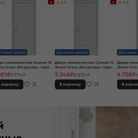
5,0
4,9
4,9
ставим завтра
Доставим завтра
Доставим 
рь межкомнатная Скинни-10
Дверь межкомнатная Скинни-14
Дверь межк
ль Grace, без декора, глухая,
Эмаль Grace, без декора, глухая,
Эмаль Grac
 стекла, без кромки, скиновая
без стекла, без кромки, скиновая
остекленная
051
₽
5 246
₽
6 708
₽
7 770 ₽
8 070 ₽
кромки, ск
 корзину
В корзину
В корз
ей