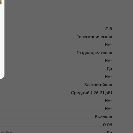
21.5
Телескопическая
Нет
Гладкая, матовая
Нет
Да
Нет
Влагостойкая
Средний ( 26-31 дБ)
Нет
Нет
Высокая
0.06
проём:
Да