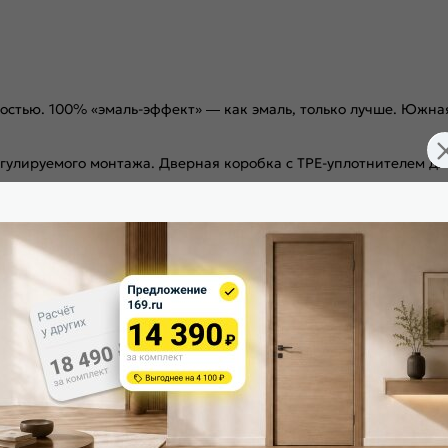
остью. 100% «эмаль-эффект» — как эмаль, только лучше. Южна
гулируемого монтажа. Дверная коробка с TPE-уплотнителем дл