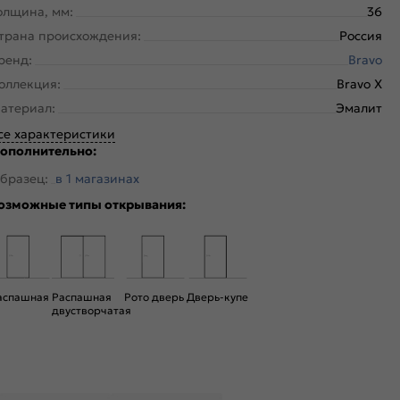
олщина, мм:
36
трана происхождения:
Россия
ренд:
Bravo
оллекция:
Bravo X
атериал:
Эмалит
се характеристики
ополнительно:
бразец:
в 1 магазинах
озможные типы открывания:
аспашная
Распашная
Рото дверь
Дверь-купе
двустворчатая