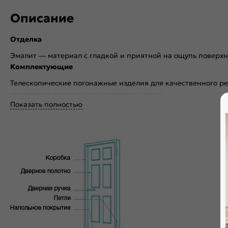
Описание
Отделка
Эмалит — материал с гладкой и приятной на ощупь поверхн
Комплектующие
Телескопические погонажные изделия для качественного ре
отсутствует закусывание со стороны петель.
Показать полностью