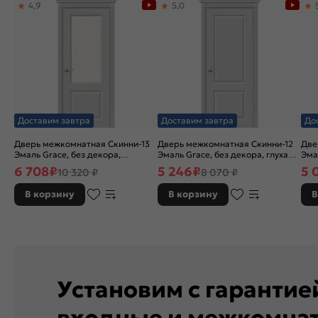
4,9
5,0
Доставим завтра
Доставим завтра
До
Дверь межкомнатная Скинни-13
Дверь межкомнатная Скинни-12
Две
Эмаль Grace, без декора,
Эмаль Grace, без декора, глухая,
Эма
остекленная, white сrystal, без
без стекла, без кромки, скиновая
без
6 708
₽
5 246
₽
5 
10 320 ₽
8 070 ₽
кромки, скиновая
В корзину
В корзину
В
Установим с гаранти