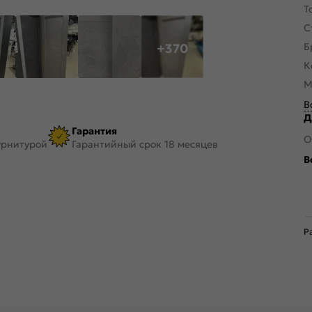
Т
С
+370
Б
К
М
В
Д
Гарантия
О
урнитурой
Гарантийный срок 18 месяцев
В
Р