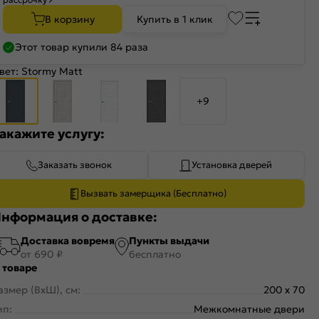
В корзину
Купить в 1 клик
Этот товар купили 84 раза
вет:
Stormy Matt
+9
акажите услугу:
Заказать звонок
Установка дверей
Вызвать замерщика (Бесплатно)
нформация о доставке:
Доставка вовремя
Пункты выдачи
от 690 ₽
бесплатно
 товаре
азмер (ВхШ), см:
200 x 70
ип:
Межкомнатные двери