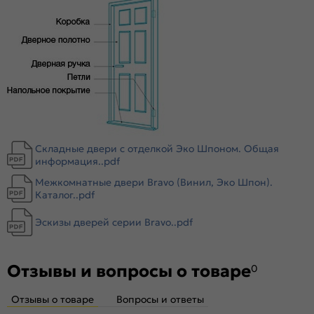
Комплектующие
Телескопические погонажные изделия для качественного
регулируемого монтажа. Дверная коробка с TPE-
уплотнителем для мягкого закрывания. Благодаря особой
форме уплотнителя отсутствует закусывание со стороны
петель.
Складные двери с отделкой Эко Шпоном. Общая
информация..pdf
Межкомнатные двери Bravo (Винил, Эко Шпон).
Каталог..pdf
Эскизы дверей серии Bravo..pdf
Отзывы и вопросы о товаре
0
Отзывы о товаре
Вопросы и ответы