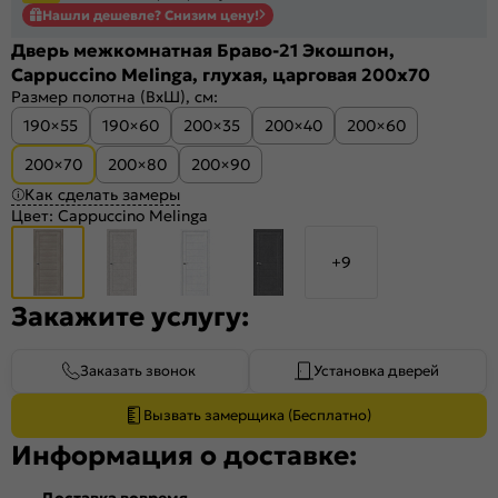
Нашли дешевле? Снизим цену!
Дверь межкомнатная Браво-21 Экошпон,
Cappuccino Melinga, глухая, царговая 200x70
Размер полотна (ВхШ), см:
190×55
190×60
200×35
200×40
200×60
200×70
200×80
200×90
Как сделать замеры
Цвет:
Cappuccino Melinga
+9
Закажите услугу:
Заказать звонок
Установка дверей
Вызвать замерщика (Бесплатно)
Информация о доставке:
Доставка вовремя