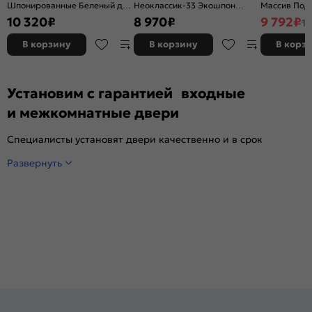
Шпонированные Беленый дуб,
Неоклассик-33 Экошпон
Массив Под 
остекленная, сатинат белый
Nordic Oak, остекленная,
остекленная
10 320
₽
8 970
₽
9 792
₽
11
художественный, каркасно-
white сrystal, кромка нет,
без кромки,
щитовая
филенчатая
В корзину
В корзину
В корз
Установим с гарантией входные
и межкомнатные двери
Специалисты установят двери качественно и в срок
Развернуть