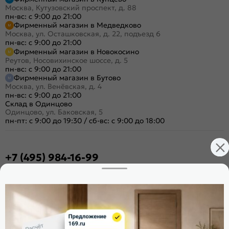
Москва, Кутузовский проспект, д. 88
пн-вс: с 9:00 до 21:00
Фирменный магазин в Медведково
Москва, ул. Осташковская, д. 22, подъезд 6
пн-вс: с 9:00 до 21:00
Фирменный магазин в Новокосино
Реутов, Носовихинское шоссе, д. 5
пн-вс: с 9:00 до 21:00
Фирменный магазин в Бутово
Москва, ул. Венёвская, д. 4
пн-вс: с 9:00 до 21:00
Склад в Одинцово
Одинцово, ул. Баковская, 5
пн-пт: с 9:00 до 19:30
/
сб-вс: с 9:00 до 18:00
+7 (495) 984-16-99
Заказать звонок
Стать дилером
Расскажите о нас
Поделиться