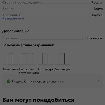
Страна происхождения:
Россия
Бренд:
Bravo
Коллекция:
Bravo X
Развернуть
Стиль:
Модерн
Тип двери:
Глухая
Дополнительно:
Система открывания:
Классическая, Раздвижная
В наличии:
89 товаров
Конструкция двери:
Царговая
Возможные типы открывания:
Цвет:
Cappuccino Melinga
Общий цвет:
Бежевый
Стекло:
Без стекла
Декор:
Без декора
Распашная
Распашная
Рото дверь
Дверь-купе
Вес, кг:
21.5
двустворчатая
Тип коробки:
Телескопическая
Яндекс Сплит - оплата частями
Кромка:
Нет
Поверхность:
Структурный материал с защитным лаком.
Репродукция натуральных материалов
Вам могут понадобиться
Возможность покраски:
Нет