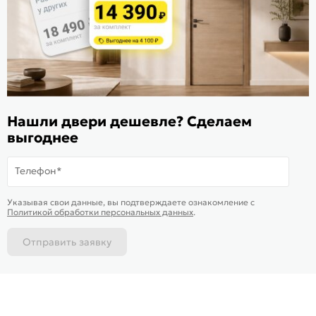
Оцените магазин
ИКС 1340
© 2010—2026 Склад Дверей 169.RU
Нашли двери дешевле? Сделаем
Пользовательское соглашение
выгоднее
Политика обработки персональных данных
Карта сайта
Телефон*
В корзину
-
4 635
₽
Купить в 1 клик
Указывая свои данные, вы подтверждаете ознакомление c
Доставим
завтра
Политикой обработки персональных данных
.
Отправить заявку
Каталог
Магазины
Позвонить
Написать
Корзина