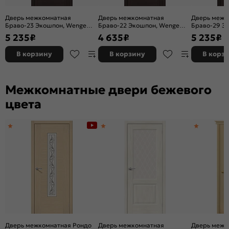
Дверь межкомнатная
Дверь межкомнатная
Дверь межк
Браво-23 Экошпон, Wenge
Браво-22 Экошпон, Wenge
Браво-29 Э
Melinga, остекленная, magic
Melinga, остекленная, magic
Melinga, ост
5 235
₽
4 635
₽
5 235
₽
fog, царговая
fog, царговая
fog, царгов
В корзину
В корзину
В корз
Межкомнатные двери бежевого
цвета
Дверь межкомнатная Рондо
Дверь межкомнатная
Дверь межк