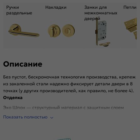
Для влажных помещений:
Да
Ручки
Накладки
Замки для
Петли
Наличие притвора:
раздельные
межкомнатных
Нет
дверей
Степень влагостойкости:
Влагостойкая
Уровень шумоизоляции:
Средний ( 26-31 дБ)
Фрезеровка под замок:
Нет
Фрезеровка под петли:
Нет
Износостойкость:
Высокая
Описание
Подходит под двухстворчатый проём:
Да
Гарантия (лет):
1.6
Без пустот, бескромочная технология производства, крепеж
Материал:
Композитный мебельный щит на основе
из закаленной стали надежно фиксирует детали двери в 8
высококачественного соснового бруса и
точках (у других производителей, как правило, не более 4).
древесных плит.
Отделка
Эко Шпон — структурный материал с защитным слоем
Overlay, отличается высокой стойкостью к истиранию и
Показать полностью
механическим повреждениям в сравнении со схожими
декоративными материалами.. Репродукция натуральных
материалов — Super Realistic. Южная Корея.