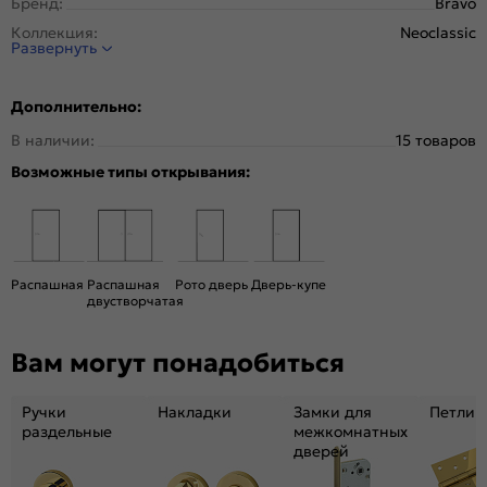
Бренд:
Bravo
Коллекция:
Neoclassic
Развернуть
Стиль:
Неоклассика
Тип двери:
Глухая
Дополнительно:
Система открывания:
Раздвижная, Классическая
В наличии:
15 товаров
Конструкция двери:
Царговая
Возможные типы открывания:
Цвет:
White Silk
Общий цвет:
Белый
Вес, кг:
22.5
Размер упаковки:
201* 61 *3,6
Распашная
Распашная
Рото дверь
Дверь-купе
Тип коробки:
С уплотнителем
двустворчатая
Тип погонажных изделий:
Телескопический
Вам могут понадобиться
Кромка:
Нет
Поверхность:
Гладкая, приятная на ощупь
Ручки
Накладки
Замки для
Петли
Возможность покраски:
Нет
раздельные
межкомнатных
Для влажных помещений:
Да
дверей
Наличие притвора:
Нет