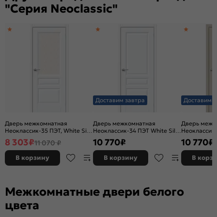
"Серия Neoclassic"
Доставим завтра
Доставим з
Дверь межкомнатная
Дверь межкомнатная
Дверь межк
Неоклассик-35 ПЭТ, White Silk,
Неоклассик-34 ПЭТ White Silk,
Неоклассик
остекленная, white сrystal,
глухая, без кромки, царговая
Silk, глухая,
8 303
₽
10 770
₽
10 770
₽
11 070 ₽
царговая
царговая
В корзину
В корзину
В корз
Межкомнатные двери белого
цвета