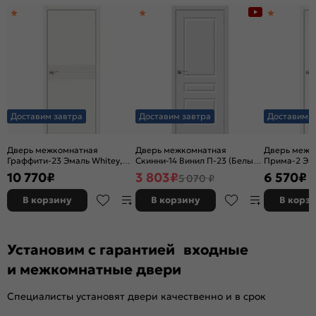
Доставим завтра
Доставим завтра
Доставим з
Дверь межкомнатная
Дверь межкомнатная
Дверь межк
Граффити-23 Эмаль Whitey,
Скинни-14 Винил П-23 (Белый),
Прима-2 Эк
без декора, глухая, без
глухая, скиновая
Melinga, глу
10 770
₽
3 803
₽
6 570
₽
5 070 ₽
стекла, без кромки, каркасно-
декора, кро
щитовая
филенчатая
В корзину
В корзину
В корз
Установим с гарантией входные
и межкомнатные двери
Специалисты установят двери качественно и в срок