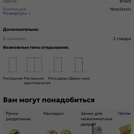
Бренд:
Bravo
Коллекция:
Neoclassic
Развернуть
Стиль:
Неоклассика
Тип двери:
Глухая
Дополнительно:
Система открывания:
Раздвижная, Классическая
В наличии:
2 товара
Конструкция двери:
Царговая
Возможные типы открывания:
Цвет:
White Silk
Общий цвет:
Белый
Вес, кг:
31.5
Размер упаковки:
201* 91 *3,6
Распашная
Распашная
Рото дверь
Дверь-купе
Тип коробки:
С уплотнителем
двустворчатая
Тип погонажных изделий:
Телескопический
Вам могут понадобиться
Кромка:
Нет
Поверхность:
Гладкая, приятная на ощупь
Ручки
Накладки
Замки для
Петли
Возможность покраски:
Нет
раздельные
межкомнатных
Для влажных помещений:
Да
дверей
Наличие притвора:
Нет