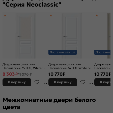
"Серия Neoclassic"
Доставим завтра
Доставим з
Дверь межкомнатная
Дверь межкомнатная
Дверь межк
Неоклассик-35 ПЭТ, White Silk,
Неоклассик-34 ПЭТ White Silk,
Неоклассик
остекленная, white сrystal,
глухая, без кромки, царговая
Silk, глухая,
8 303
₽
10 770
₽
10 770
₽
11 070 ₽
царговая
царговая
В корзину
В корзину
В корз
Межкомнатные двери белого
цвета