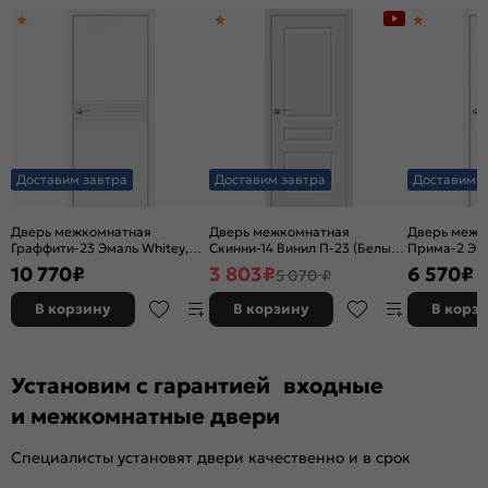
Доставим завтра
Доставим завтра
Доставим з
Дверь межкомнатная
Дверь межкомнатная
Дверь межк
Граффити-23 Эмаль Whitey,
Скинни-14 Винил П-23 (Белый),
Прима-2 Эк
без декора, глухая, без
глухая, скиновая
Melinga, глу
10 770
₽
3 803
₽
6 570
₽
5 070 ₽
стекла, без кромки, каркасно-
декора, кро
щитовая
филенчатая
В корзину
В корзину
В корз
Установим с гарантией входные
и межкомнатные двери
Специалисты установят двери качественно и в срок