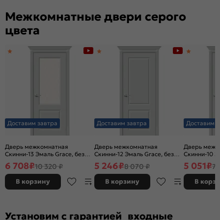
Межкомнатные двери серого
цвета
Доставим завтра
Доставим завтра
Доставим з
Дверь межкомнатная
Дверь межкомнатная
Дверь межк
Скинни-13 Эмаль Grace, без
Скинни-12 Эмаль Grace, без
Скинни-10 Э
декора, остекленная, white
декора, глухая, без стекла,
декора, глух
6 708
₽
5 246
₽
5 051
₽
10 320 ₽
8 070 ₽
7 
сrystal, без кромки, скиновая
без кромки, скиновая
без кромки,
В корзину
В корзину
В корз
Установим с гарантией входные