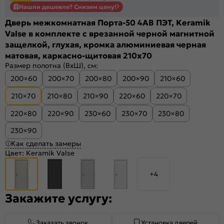
Нашли дешевле? Снизим цену!
Дверь межкомнатная Порта-50 4AB ПЭТ, Keramik
Valse в комплекте с врезанной черной магнитной
защелкой, глухая, кромка алюминиевая черная
матовая, каркасно-щитовая 210x70
Размер полотна (ВхШ), см:
200×60
200×70
200×80
200×90
210×60
210×70
210×80
210×90
220×60
220×70
220×80
220×90
230×60
230×70
230×80
230×90
Как сделать замеры
Цвет:
Keramik Valse
+4
Закажите услугу:
Заказать звонок
Установка дверей