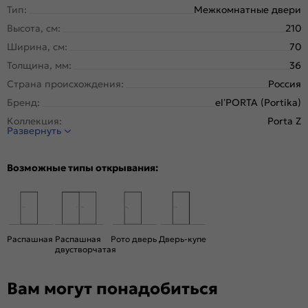
Тип:
Межкомнатные двери
Высота, см:
210
Ширина, см:
70
Толщина, мм:
36
Страна происхождения:
Россия
Бренд:
el’PORTA (Portika)
Коллекция:
Porta Z
Развернуть
Стиль:
Хай-тек
Тип двери:
Глухая
Возможные типы открывания:
Система открывания:
Раздвижная, Классическая
Конструкция двери:
Каркасно-щитовая
Цвет:
Keramik Valse
Общий цвет:
Серый
Распашная
Распашная
Рото дверь
Дверь-купе
двустворчатая
Тип коробки:
С уплотнителем
Тип погонажных изделий:
Телескопический, компланарный
Вам могут понадобиться
Кромка:
Алюминиевая черная матовая
Поверхность:
Гладкая, матовая