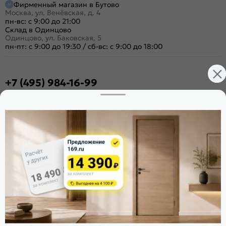
Фирменный магазин в Бутово
Москва, ул. Венёвская, д. 4
пн-вс: с 9:00 до 21:00
Склад в Одинцово
Одинцово, ул. Баковская, 5
пн-пт: с 9:00 до 19:30
/
сб-вс: с 9:00 до 18:00
+7 (495) 984-16-99
Заказать звонок
Стать дилером
Расскажите о нас
Поделиться
Оцените магазин
ИКС 1340
© 2010—2026 Склад Дверей 169.RU