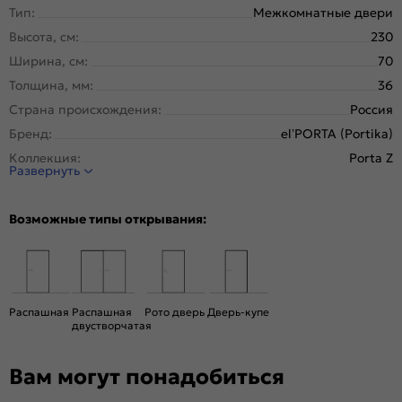
Тип:
Межкомнатные двери
Высота, см:
230
Ширина, см:
70
Толщина, мм:
36
Страна происхождения:
Россия
Бренд:
el’PORTA (Portika)
Коллекция:
Porta Z
Развернуть
Стиль:
Хай-тек
Тип двери:
Глухая
Возможные типы открывания:
Система открывания:
Раздвижная, Классическая
Конструкция двери:
Каркасно-щитовая
Цвет:
Keramik Valse
Общий цвет:
Серый
Распашная
Распашная
Рото дверь
Дверь-купе
двустворчатая
Тип коробки:
С уплотнителем
Тип погонажных изделий:
Телескопический, компланарный
Вам могут понадобиться
Кромка:
Алюминиевая черная матовая
Поверхность:
Гладкая, матовая