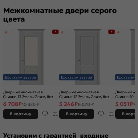
Межкомнатные двери серого
цвета
Доставим завтра
Доставим завтра
Доставим з
Дверь межкомнатная
Дверь межкомнатная
Дверь межк
Скинни-13 Эмаль Grace, без
Скинни-12 Эмаль Grace, без
Скинни-10 Э
декора, остекленная, white
декора, глухая, без стекла,
декора, глух
6 708
₽
5 246
₽
5 051
₽
10 320 ₽
8 070 ₽
7 
сrystal, без кромки, скиновая
без кромки, скиновая
без кромки,
В корзину
В корзину
В корз
Установим с гарантией входные