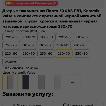
Нашли дешевле? Снизим цену!
Дверь межкомнатная Порта-50 4AB ПЭТ, Keramik
Valse в комплекте с врезанной черной магнитной
защелкой, глухая, кромка алюминиевая черная
матовая, каркасно-щитовая 230x70
Размер полотна (ВхШ), см:
200×60
200×70
200×80
200×90
210×60
210×70
210×80
210×90
220×60
220×70
220×80
220×90
230×60
230×70
230×80
230×90
Как сделать замеры
Цвет:
Keramik Valse
+4
Закажите услугу:
Заказать звонок
Установка дверей