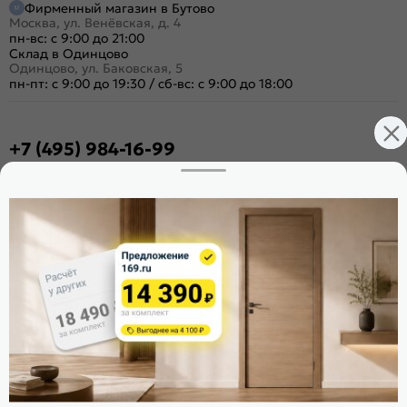
Фирменный магазин в Бутово
Москва, ул. Венёвская, д. 4
пн-вс: с 9:00 до 21:00
Склад в Одинцово
Одинцово, ул. Баковская, 5
пн-пт: с 9:00 до 19:30
/
сб-вс: с 9:00 до 18:00
+7 (495) 984-16-99
Заказать звонок
Стать дилером
Расскажите о нас
Поделиться
Оцените магазин
ИКС 1340
© 2010—2026 Склад Дверей 169.RU