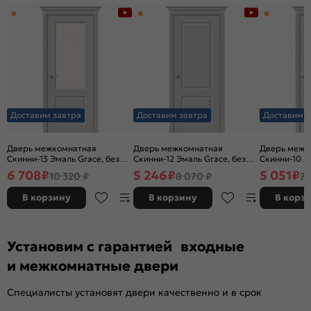
Доставим завтра
Доставим завтра
Доставим з
Дверь межкомнатная
Дверь межкомнатная
Дверь межк
Скинни-13 Эмаль Grace, без
Скинни-12 Эмаль Grace, без
Скинни-10 Э
декора, остекленная, white
декора, глухая, без стекла,
декора, глух
6 708
₽
5 246
₽
5 051
₽
10 320 ₽
8 070 ₽
7 
сrystal, без кромки, скиновая
без кромки, скиновая
без кромки,
В корзину
В корзину
В корз
Установим с гарантией входные
и межкомнатные двери
Специалисты установят двери качественно и в срок