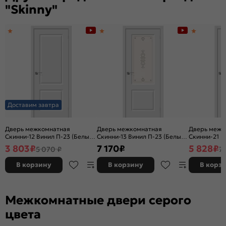
"Skinny"
Доставим завтра
Дверь межкомнатная
Дверь межкомнатная
Дверь межк
Скинни-12 Винил П-23 (Белый),
Скинни-13 Винил П-23 (Белый),
Скинни-21 В
глухая, скиновая
остекленная, сатинат белый
остекленная
3 803
₽
7 170
₽
5 828
₽
5 070 ₽
7 
художественный, скиновая
художествен
В корзину
В корзину
В корз
Межкомнатные двери серого
цвета