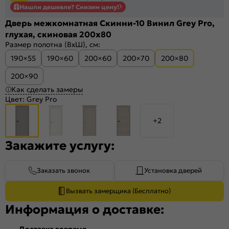
Нашли дешевле? Снизим цену!
Дверь межкомнатная Скинни-10 Винил Grey Pro,
глухая, скиновая 200x80
Размер полотна (ВхШ), см:
190×55
190×60
200×60
200×70
200×80
200×90
Как сделать замеры
Цвет:
Grey Pro
+2
Закажите услугу:
Заказать звонок
Установка дверей
Вызвать замерщика (Бесплатно)
Информация о доставке:
Доставка вовремя