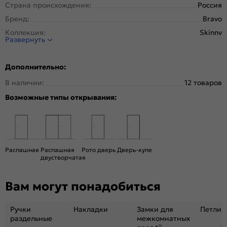
Страна происхождения:
Россия
Бренд:
Bravo
Коллекция:
Skinny
Развернуть
Стиль:
Классика
Тип двери:
Глухая
Дополнительно:
Система открывания:
Классическая, Раздвижная
В наличии:
12 товаров
Конструкция двери:
Скиновая
Возможные типы открывания:
Цвет:
Grey Pro
Общий цвет:
Серый
Вес, кг:
18
Кромка:
Обычная
Распашная
Распашная
Рото дверь
Дверь-купе
Поверхность:
Гладкая, приятная на ощупь
двустворчатая
Уровень шумоизоляции:
Средний ( 26-31 дБ)
Вам могут понадобиться
Фрезеровка под замок:
Нет
Фрезеровка под петли:
Нет
Ручки
Накладки
Замки для
Петли
Подходит под двухстворчатый проём:
Да
раздельные
межкомнатных
Гарантия (лет):
1.6