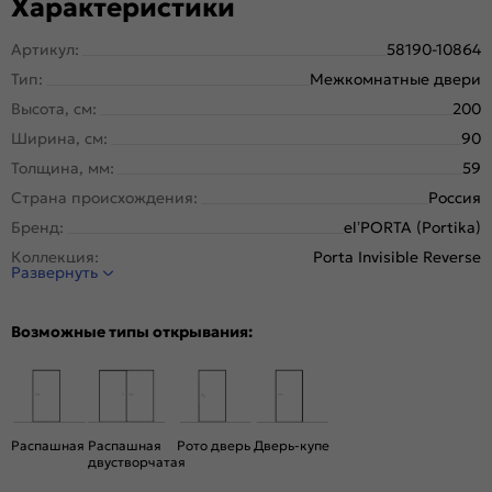
Характеристики
Артикул:
58190-10864
Тип:
Межкомнатные двери
Высота, см:
200
Ширина, см:
90
Толщина, мм:
59
Страна происхождения:
Россия
Бренд:
el’PORTA (Portika)
Коллекция:
Porta Invisible Reverse
Развернуть
Стиль:
Минимализм
Тип двери:
Глухая, Скрытая
Возможные типы открывания:
Система открывания:
Раздвижная, Классическая
Конструкция двери:
Каркасно-щитовая
Цвет:
Shellac Graphite
Общий цвет:
Серый
Распашная
Распашная
Рото дверь
Дверь-купе
двустворчатая
Стекло:
Без стекла