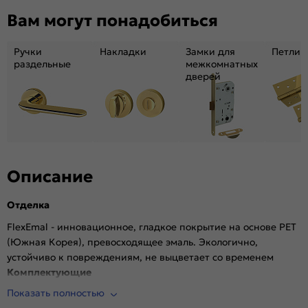
Декор:
Без декора
Вам могут понадобиться
Вес, кг:
31.4
Тип коробки:
INVISIBLE
Ручки
Накладки
Замки для
Петли
Кромка:
Алюминиевая черная матовая
раздельные
межкомнатных
дверей
Поверхность:
Гладкая, матовая
Возможность покраски:
Нет
Для влажных помещений:
Да
Наличие притвора:
Нет
Степень влагостойкости:
Влагостойкая
Уровень шумоизоляции:
Высокий ( от 32 дБ)
Описание
Фрезеровка под замок:
Да (Защелка AGB магнитная черная)
Отделка
Фрезеровка под петли:
Да (2 скрытые петли AGB)
Износостойкость:
Высокая
FlexEmal - инновационное, гладкое покрытие на основе PET
(Южная Корея), превосходящее эмаль. Экологично,
Пропускает свет:
Нет
устойчиво к повреждениям, не выцветает со временем
Подходит под двухстворчатый проём:
Да
Комплектующие
Гарантия (лет):
1.6
Показать полностью
Врезана магнитная защелка AGB, выполнена фрезеровка
Материал:
Материал каркаса: на основе