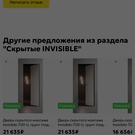
Написать отзыв
Другие предложения из раздела
"Скрытые INVISIBLE"
Новинка
Новинка
Новинка
Дверь скрытого монтажа
Дверь скрытого монтажа
Дверь скры
Invisible-700 U, грунт (под
Invisible-700 U, грунт (под
Invisible-700
окраску), правое открывание,
окраску), правое открывание,
окраску), п
21 635
₽
21 635
₽
16 656
₽
Грунт, кромка алюминиевая
Грунт, кромка алюминиевая
Грунт, карк