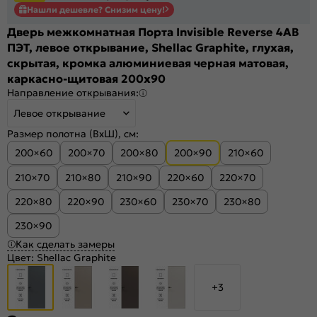
Нашли дешевле? Снизим цену!
Дверь межкомнатная Порта Invisible Reverse 4AB
ПЭТ, левое открывание, Shellac Graphite, глухая,
скрытая, кромка алюминиевая черная матовая,
каркасно-щитовая 200x90
Направление открывания:
Левое открывание
Размер полотна (ВхШ), см:
200×60
200×70
200×80
200×90
210×60
210×70
210×80
210×90
220×60
220×70
220×80
220×90
230×60
230×70
230×80
230×90
Как сделать замеры
Цвет:
Shellac Graphite
+3