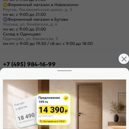
Фирменный магазин в Новокосино
Реутов, Носовихинское шоссе, д. 5
пн-вс: с 9:00 до 21:00
Фирменный магазин в Бутово
Москва, ул. Венёвская, д. 4
пн-вс: с 9:00 до 21:00
Склад в Одинцово
Одинцово, ул. Баковская, 5
пн-пт: с 9:00 до 19:30
/
сб-вс: с 9:00 до 18:00
+7 (495) 984-16-99
Заказать звонок
Стать дилером
Расскажите о нас
Поделиться
Оцените магазин