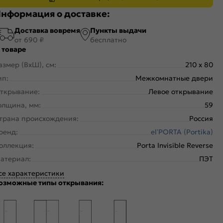
нформация о доставке:
Доставка вовремя
Пункты выдачи
от 690 ₽
бесплатно
 товаре
азмер (ВхШ), см:
210 x 80
ип:
Межкомнатные двери
ткрывание:
Левое открывание
олщина, мм:
59
трана происхождения:
Россия
ренд:
el’PORTA (Portika)
оллекция:
Porta Invisible Reverse
атериал:
ПЭТ
се характеристики
озможные типы открывания: