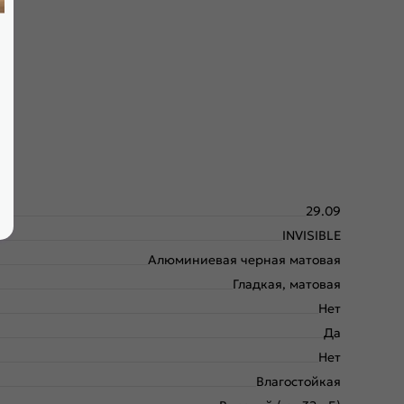
амбурат с малым размером ячейки и плита HDF. Используем
29.09
INVISIBLE
Алюминиевая черная матовая
Гладкая, матовая
Нет
Да
Нет
Влагостойкая