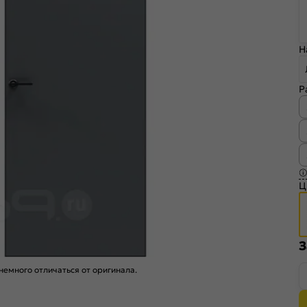
Н
Р
Ц
З
емного отличаться от оригинала.