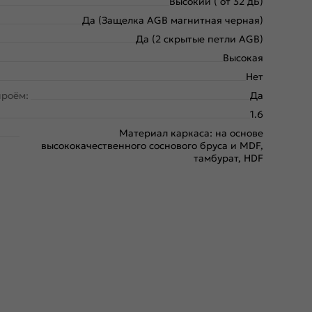
Высокий ( от 32 дБ)
Да (Защелка AGB магнитная черная)
Да (2 скрытые петли AGB)
Высокая
Нет
проём:
Да
1.6
Материал каркаса: на основе
высококачественного соснового бруса и MDF,
тамбурат, HDF