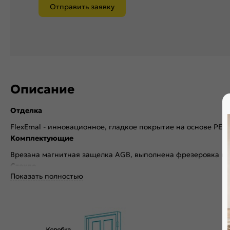
Отправить заявку
Описание
Отделка
FlexEmal - инновационное, гладкое покрытие на основе PET
Комплектующие
Врезана магнитная защелка AGB, выполнена фрезеровка по
Стекло
Показать полностью
Без стекла
Декор
Без декора
Особенности