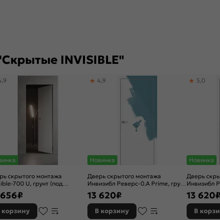
"Скрытые INVISIBLE"
4,9
4,9
5,0
винка
Новинка
Новинка
рь скрытого монтажа
Дверь скрытого монтажа
Дверь скр
sible-700 U, грунт (под
Инвизибл Реверс-0.А Prime, грунт
Инвизибл Р
аску), правое открывание,
(под окраску), левое открывание,
(под окрас
 656
₽
13 620
₽
13 620
нт, каркасно-щитовая
Грунт, кромка алюминиевая
открывание
матовый хром, каркасно-
алюминиев
 корзину
В корзину
В корз
щитовая
каркасно-