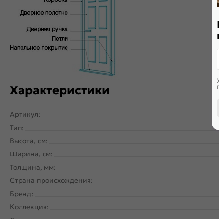
Дверь скрытого монтажа с внутреннем открыванием. Щитова
PUR-клея необратимой полимеризации. По периметру двер
Характеристики
Артикул:
Тип:
Высота, см:
Ширина, см:
Толщина, мм:
Страна происхождения:
Бренд:
Коллекция: