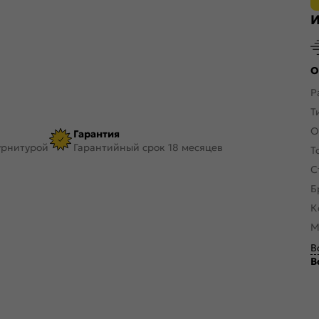
И
О
Р
Т
О
Гарантия
урнитурой
Гарантийный срок 18 месяцев
Т
С
Б
К
М
В
В