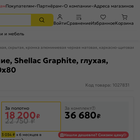
рам
Покупателям
Партнёрам
О компании
Адреса магазинов
Войти
Сравнение
Избранное
Корзина
и и мебель
глухая, скрытая, кромка алюминиевая черная матовая, каркасно-щитовая
, Shellac Graphite, глухая,
0x80
Код товара: 1027831
За полотно
За комплект
18 200
36 680
₽
₽
22 750
₽
3 034
₽
х 6 месяцев в
Нашли дешевле? Снизим цену!
рассрочку