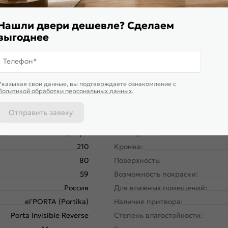
я дверь высокой прочности, которую обеспечивает жесткий т
и установлена алюминиевая кромка в цвете Черный
Нашли двери дешевле? Сделаем
выгоднее
Телефон*
Указывая свои данные, вы подтверждаете ознакомление c
Политикой обработки персональных данных
.
Отправить заявку
58180-10867
Вес, кг:
Межкомнатные двери
Тип коробки:
210
Кромка:
80
Поверхность:
59
Возможность покраски:
Россия
Для влажных помещений:
el’PORTA (Portika)
Наличие притвора:
Porta Invisible Reverse
Степень влагостойкости: