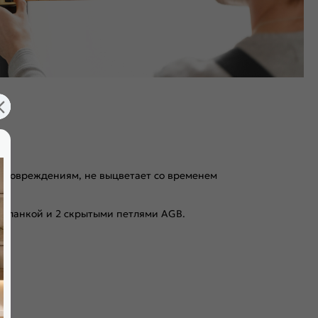
 к повреждениям, не выцветает со временем
 планкой и 2 скрытыми петлями AGB.