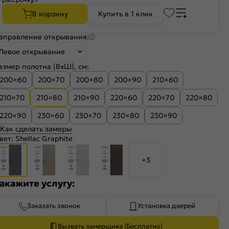
В корзину
Купить в 1 клик
аправление открывания:
Левое открывание
азмер полотна (ВхШ), см:
200×60
200×70
200×80
200×90
210×60
210×70
210×80
210×90
220×60
220×70
220×80
220×90
230×60
230×70
230×80
230×90
Как сделать замеры
вет:
Shellac Graphite
+3
акажите услугу:
Заказать звонок
Установка дверей
Вызвать замерщика (Бесплатно)