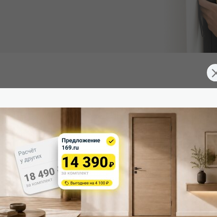
 (Южная Корея), превосходящее эмаль. Экологично, устойчиво
д 2 скрытые петли. Дверная коробка укомплектована ответной