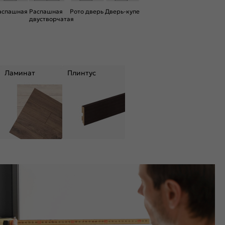
аспашная
Распашная
Рото дверь
Дверь-купе
двустворчатая
Ламинат
Плинтус