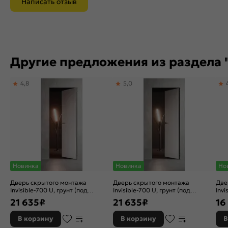
Написать отзыв
Другие предложения из раздела 
4,8
5,0
Новинка
Новинка
Но
Дверь скрытого монтажа
Дверь скрытого монтажа
Две
Invisible-700 U, грунт (под
Invisible-700 U, грунт (под
Invi
окраску), правое открывание,
окраску), правое открывание,
окр
21 635
₽
21 635
₽
16
Грунт, кромка алюминиевая
Грунт, кромка алюминиевая
Гру
матовый хром, каркасно-
черная матовая, каркасно-
В корзину
В корзину
В
щитовая
щитовая