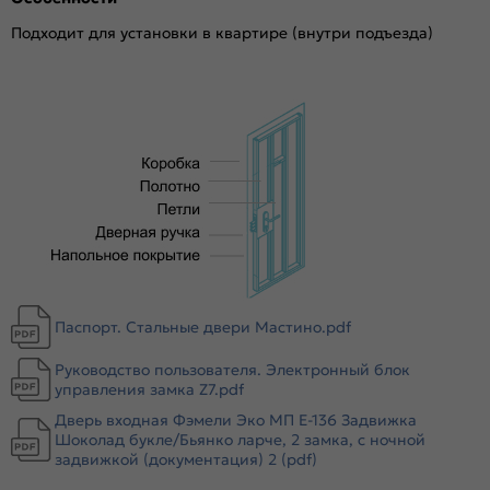
Толщина полотна/коробки, мм:
100/110
Подходит для установки в квартире (внутри подъезда)
Толщина стали короба, мм:
1.4
Толщина стали полотна (снаружи/внутри), мм:
1.4
Ширина наличника:
70
Эксцентрик:
есть
Тип коробки:
Открытый
Уплотнитель:
2 контура: резиновый и магнитный
Усиление:
8 гибов жесткости в коробе, 6 в полотне
Утепление:
Базальтовая плита, пенополистирол
Утепление коробки:
Нет
Крепление:
Анкерные болты
Паспорт. Стальные двери Мастино.pdf
Петли:
3 петли
Руководство пользователя. Электронный блок
Верхний замок:
Нет
управления замка Z7.pdf
Нижний замок:
Guardian 3221, Guardian 3201
Дверь входная Фэмели Эко МП E-136 Задвижка
Класс замка:
Шоколад букле/Бьянко ларче, 2 замка, с ночной
4 класс
задвижкой (документация) 2 (pdf)
Класс шумоизоляции:
1 класс (более 32 дБ)