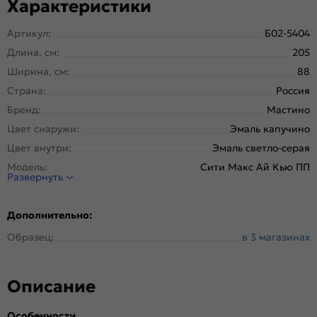
Характеристики
Артикул:
Б02-5404
Длина, см:
205
Ширина, см:
88
Страна:
Россия
Бренд:
Мастино
Цвет снаружи:
Эмаль капучино
Цвет внутри:
Эмаль светло-серая
Модель:
Сити Макс Ай Кью ПП
Развернуть
Открывание:
Левое
Открывание (˚):
180
Дополнительно:
Исполнение:
Панель-панель
Образец:
в 3 магазинах
Марка
Холоднокатанная. Новолипецкий
стали:
металлургический завод, завод Северсталь; РФ
Отделка снаружи:
Эмаль капучино, 10SM-163
Описание
Отделка внутри:
Эмаль светло-серая, 10SM-163
Окраска:
Черный муар металлик
Особенности