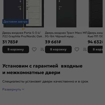
Доставим завтра
Дверь входная Porta S-3 4/
Дверь входная Траст Масс МП
Дверь входн
Л22 Graphite Pro/Nordic Oak,
9S-164 Чёрный муар
Кью ПП 130 
2 замка, с ночной задвижкой
металлик/Графит софт, с
Чёрный мат
31 783
₽
39 661
₽
94 632
₽
зеркалом, 2 замка, с ночной
серый, 2 за
задвижкой
В корзину
В корзину
В корз
Установим с гарантией входные
и межкомнатные двери
Специалисты установят двери качественно и в срок
Развернуть