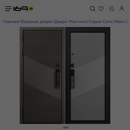
Главная
Входные двери
Двери Мастино
Серия Сити Макс А