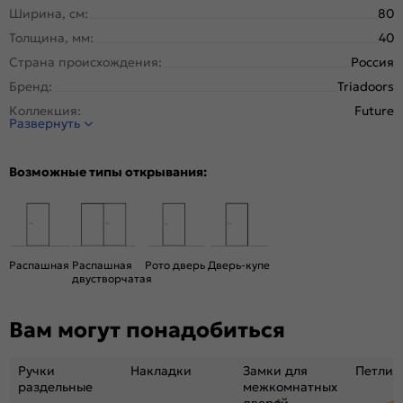
Ширина, см:
80
Толщина, мм:
40
Страна происхождения:
Россия
Бренд:
Triadoors
Коллекция:
Future
Развернуть
Стиль:
Модерн
Тип двери:
Глухая
Возможные типы открывания:
Система открывания:
Классическая, Раздвижная
Конструкция двери:
Каркасно-щитовая
Цвет:
Дуб Винчестер светлый
Общий цвет:
Бежевый, Коричневый
Распашная
Распашная
Рото дверь
Дверь-купе
двустворчатая
Стекло:
Лакобель белый
Декор:
Лакобель белый
Вам могут понадобиться
Вес, кг:
26
Размер упаковки:
201* 81 *4,6
Ручки
Накладки
Замки для
Петли
Тип коробки:
с уплотнителем
раздельные
межкомнатных
дверей