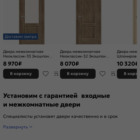
Доставим завтра
Дверь межкомнатная
Дверь межкомнатная
Дверь межк
Неоклассик-33 Экошпон
Неоклассик-32 Экошпон
Шпонирован
Original Oak, остекленная,
Original Oak, глухая, кромка
остекленная
8 970
₽
8 070
₽
10 320
₽
white сrystal, кромка нет,
нет, филенчатая
художествен
филенчатая
щитовая
В корзину
В корзину
В корз
Установим с гарантией входные
и межкомнатные двери
Специалисты установят двери качественно и в срок
Развернуть