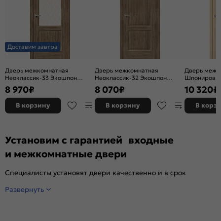
Доставим завтра
Дверь межкомнатная
Дверь межкомнатная
Дверь межк
Неоклассик-33 Экошпон
Неоклассик-32 Экошпон
Шпонирован
Original Oak, остекленная,
Original Oak, глухая, кромка
остекленная
8 970
₽
8 070
₽
10 320
₽
white сrystal, кромка нет,
нет, филенчатая
художествен
филенчатая
щитовая
В корзину
В корзину
В корз
Установим с гарантией входные
и межкомнатные двери
Специалисты установят двери качественно и в срок
Развернуть