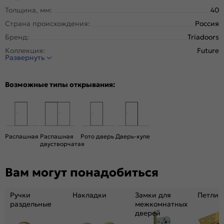
Толщина, мм:
40
Страна происхождения:
Россия
Бренд:
Triadoors
Коллекция:
Future
Развернуть
Стиль:
Модерн
Тип двери:
Глухая
Возможные типы открывания:
Система открывания:
Классическая, Раздвижная
Конструкция двери:
Каркасно-щитовая
Цвет:
Дуб Винчестер светлый
Общий цвет:
Бежевый, Коричневый
Распашная
Распашная
Рото дверь
Дверь-купе
двустворчатая
Стекло:
Лакобель чёрный
Декор:
Лакобель чёрный
Вам могут понадобиться
Вес, кг:
26
Размер упаковки:
201* 81 *4,6
Ручки
Накладки
Замки для
Петли
Тип коробки:
с уплотнителем
раздельные
межкомнатных
дверей
Тип погонажных изделий:
Телескопический, компланарный