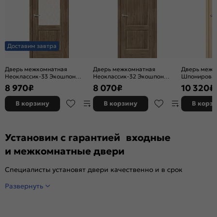
Доставим завтра
Дверь межкомнатная
Дверь межкомнатная
Дверь межк
Неоклассик-33 Экошпон
Неоклассик-32 Экошпон
Шпонирован
Original Oak, остекленная,
Original Oak, глухая, кромка
остекленная
8 970
₽
8 070
₽
10 320
₽
white сrystal, кромка нет,
нет, филенчатая
художествен
филенчатая
щитовая
В корзину
В корзину
В корз
Установим с гарантией входные
и межкомнатные двери
Специалисты установят двери качественно и в срок
Развернуть