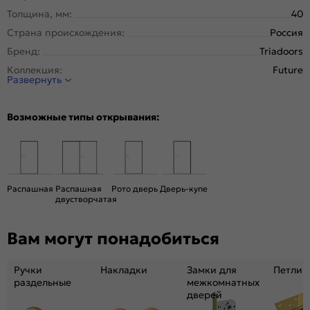
Толщина, мм:
40
Страна происхождения:
Россия
Бренд:
Triadoors
Коллекция:
Future
Развернуть
Стиль:
Модерн
Тип двери:
Глухая
Возможные типы открывания:
Система открывания:
Классическая, Раздвижная
Конструкция двери:
Каркасно-щитовая
Цвет:
Дуб Винчестер светлый
Общий цвет:
Коричневый, Бежевый
Распашная
Распашная
Рото дверь
Дверь-купе
двустворчатая
Декор:
Белоснежно матовый
Вес, кг:
26
Вам могут понадобиться
Размер упаковки:
201* 81 *5
Тип коробки:
с уплотнителем
Ручки
Накладки
Замки для
Петли
Тип погонажных изделий:
Телескопический, компланарный
раздельные
межкомнатных
дверей
Кромка:
Алюминиевая черная матовая