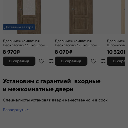
Доставим завтра
Дверь межкомнатная
Дверь межкомнатная
Дверь межк
Неоклассик-33 Экошпон
Неоклассик-32 Экошпон
Шпонирован
Original Oak, остекленная,
Original Oak, глухая, кромка
остекленная
8 970
₽
8 070
₽
10 320
₽
white сrystal, кромка нет,
нет, филенчатая
художествен
филенчатая
щитовая
В корзину
В корзину
В корз
Установим с гарантией входные
и межкомнатные двери
Специалисты установят двери качественно и в срок
Развернуть