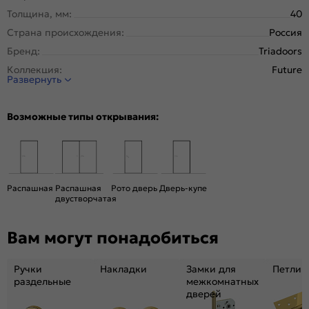
Толщина, мм:
40
Страна происхождения:
Россия
Бренд:
Triadoors
Коллекция:
Future
Развернуть
Стиль:
Модерн
Тип двери:
Глухая
Возможные типы открывания:
Система открывания:
Классическая, Раздвижная
Конструкция двери:
Каркасно-щитовая
Цвет:
Дуб Винчестер светлый
Общий цвет:
Коричневый, Бежевый
Распашная
Распашная
Рото дверь
Дверь-купе
двустворчатая
Декор:
Магнолия
Вес, кг:
26
Вам могут понадобиться
Размер упаковки:
201* 81 *5
Тип коробки:
с уплотнителем
Ручки
Накладки
Замки для
Петли
Тип погонажных изделий:
Телескопический, компланарный
раздельные
межкомнатных
дверей
Кромка:
Алюминиевая матовый хром