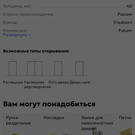
Толщина, мм:
40
Страна происхождения:
Россия
Бренд:
Triadoors
Коллекция:
Future
Развернуть
Стиль:
Модерн
Тип двери:
Глухая
Возможные типы открывания:
Система открывания:
Раздвижная, Классическая
Конструкция двери:
Каркасно-щитовая
Цвет:
Дуб Винчестер трюфель
Общий цвет:
Коричневый
Распашная
Распашная
Рото дверь
Дверь-купе
двустворчатая
Декор:
Лакобель чёрный
Вес, кг:
26
Вам могут понадобиться
Размер упаковки:
201* 81 *5
Тип коробки:
с уплотнителем
Ручки
Накладки
Замки для
Петли
Тип погонажных изделий:
Телескопический, компланарный
раздельные
межкомнатных
дверей
Кромка:
Алюминиевая матовый хром