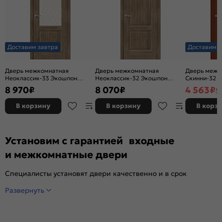
Доставим завтра
Доставим з
Дверь межкомнатная
Дверь межкомнатная
Дверь межк
Неоклассик-33 Экошпон
Неоклассик-32 Экошпон
Скинни-32 Ви
Original Oak, остекленная,
Original Oak, глухая, кромка
глухая, ски
8 970
₽
8 070
₽
4 563
₽
5
white сrystal, кромка нет,
нет, филенчатая
филенчатая
В корзину
В корзину
В корз
Установим с гарантией входные
и межкомнатные двери
Специалисты установят двери качественно и в срок
Развернуть