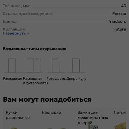
Толщина, мм:
40
Страна происхождения:
Россия
Бренд:
Triadoors
Коллекция:
Future
Развернуть
Стиль:
Модерн
Тип двери:
Глухая
Возможные типы открывания:
Система открывания:
Раздвижная, Классическая
Конструкция двери:
Каркасно-щитовая
Цвет:
Дуб Винчестер светлый
Общий цвет:
Коричневый, Бежевый
Распашная
Распашная
Рото дверь
Дверь-купе
двустворчатая
Декор:
Лакобель чёрный
Вес, кг:
26
Вам могут понадобиться
Размер упаковки:
201* 81 *4,6
Тип коробки:
С уплотнителем
Ручки
Накладки
Замки для
Петли
Тип погонажных изделий:
теллескопический, кампланарный
раздельные
межкомнатных
дверей
Кромка:
Алюминиевая черная матовая