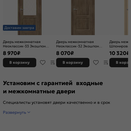
Доставим завтра
Дверь межкомнатная
Дверь межкомнатная
Дверь межк
Неоклассик-33 Экошпон
Неоклассик-32 Экошпон
Шпонирован
Original Oak, остекленная,
Original Oak, глухая, кромка
остекленная
8 970
₽
8 070
₽
10 320
₽
white сrystal, кромка нет,
нет, филенчатая
художествен
филенчатая
щитовая
В корзину
В корзину
В корз
Установим с гарантией входные
и межкомнатные двери
Специалисты установят двери качественно и в срок
Развернуть