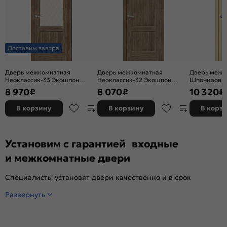
Доставим завтра
Дверь межкомнатная
Дверь межкомнатная
Дверь межк
Неоклассик-33 Экошпон
Неоклассик-32 Экошпон
Шпонирован
Original Oak, остекленная,
Original Oak, глухая, кромка
остекленная
8 970
₽
8 070
₽
10 320
₽
white сrystal, кромка нет,
нет, филенчатая
художествен
филенчатая
щитовая
В корзину
В корзину
В корз
Установим с гарантией входные
и межкомнатные двери
Специалисты установят двери качественно и в срок
Развернуть