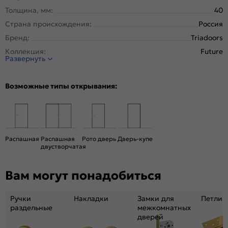
Толщина, мм:
40
Страна происхождения:
Россия
Бренд:
Triadoors
Коллекция:
Future
Развернуть
Стиль:
Модерн
Тип двери:
Глухая
Возможные типы открывания:
Система открывания:
Раздвижная, Классическая
Конструкция двери:
Каркасно-щитовая
Цвет:
Дуб Винчестер светлый
Общий цвет:
Коричневый, Бежевый
Распашная
Распашная
Рото дверь
Дверь-купе
двустворчатая
Декор:
Лакобель чёрный
Вес, кг:
26
Вам могут понадобиться
Размер упаковки:
201* 81 *4,6
Тип коробки:
С уплотнителем
Ручки
Накладки
Замки для
Петли
Тип погонажных изделий:
теллескопический, кампланарный
раздельные
межкомнатных
дверей
Кромка:
Алюминиевая матовый хром