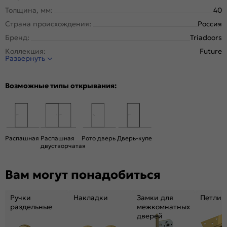
Толщина, мм:
40
Страна происхождения:
Россия
Бренд:
Triadoors
Коллекция:
Future
Развернуть
Стиль:
Модерн
Тип двери:
Глухая
Возможные типы открывания:
Система открывания:
Раздвижная, Классическая
Конструкция двери:
Каркасно-щитовая
Цвет:
Дуб Винчестер светлый
Общий цвет:
Коричневый, Бежевый
Распашная
Распашная
Рото дверь
Дверь-купе
двустворчатая
Декор:
Зеркало
Вес, кг:
26
Вам могут понадобиться
Размер упаковки:
201* 81 *4,6
Тип коробки:
С уплотнителем
Ручки
Накладки
Замки для
Петли
Тип погонажных изделий:
теллескопический, кампланарный
раздельные
межкомнатных
дверей
Кромка:
Алюминиевая черная матовая