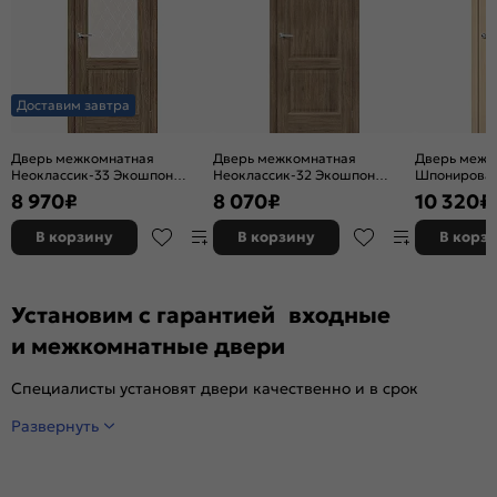
Доставим завтра
Дверь межкомнатная
Дверь межкомнатная
Дверь межк
Неоклассик-33 Экошпон
Неоклассик-32 Экошпон
Шпонирован
Original Oak, остекленная,
Original Oak, глухая, кромка
остекленная
8 970
₽
8 070
₽
10 320
₽
white сrystal, кромка нет,
нет, филенчатая
художествен
филенчатая
щитовая
В корзину
В корзину
В корз
Установим с гарантией входные
и межкомнатные двери
Специалисты установят двери качественно и в срок
Развернуть