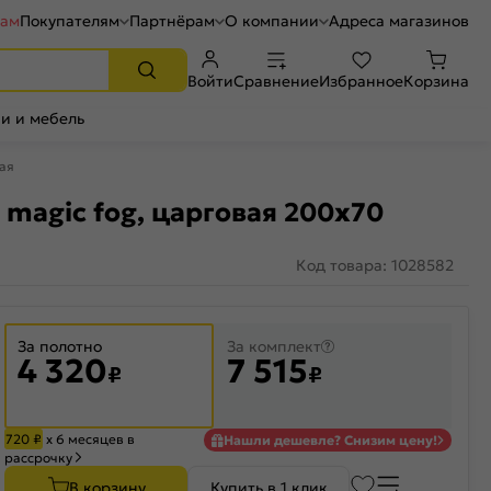
рам
Покупателям
Партнёрам
О компании
Адреса магазинов
Войти
Сравнение
Избранное
Корзина
и и мебель
вая
magic fog, царговая 200x70
Код товара: 1028582
За полотно
За комплект
4 320
7 515
₽
₽
720
₽
х 6 месяцев в
Нашли дешевле? Снизим цену!
рассрочку
В корзину
Купить в 1 клик