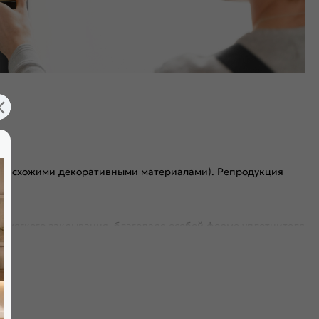
 со схожими декоративными материалами). Репродукция
я мягкого закрывания, благодаря особой форме уплотнителя