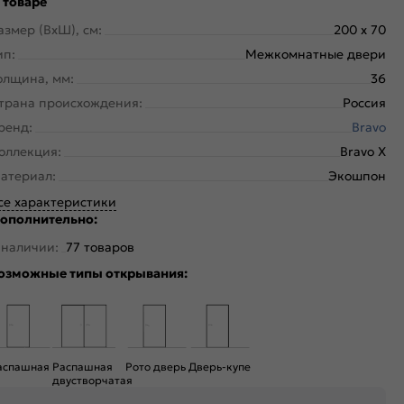
 товаре
азмер (ВхШ), см:
200 x 70
ип:
Межкомнатные двери
олщина, мм:
36
трана происхождения:
Россия
ренд:
Bravo
оллекция:
Bravo X
атериал:
Экошпон
се характеристики
ополнительно:
 наличии:
77 товаров
озможные типы открывания:
аспашная
Распашная
Рото дверь
Дверь-купе
двустворчатая