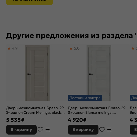
Другие предложения из раздела "
4,9
5,0
Доставим завтра
До
Дверь межкомнатная Браво-29
Дверь межкомнатная Браво-29
Две
Экошпон Cream Melinga, black
Экошпон Bianco melinga,
Эко
shine, остекленная, black shine,
остекленная, magic fog, царговая
деко
5 535
₽
4 920
₽
4 
царговая
кро
В корзину
В корзину
В