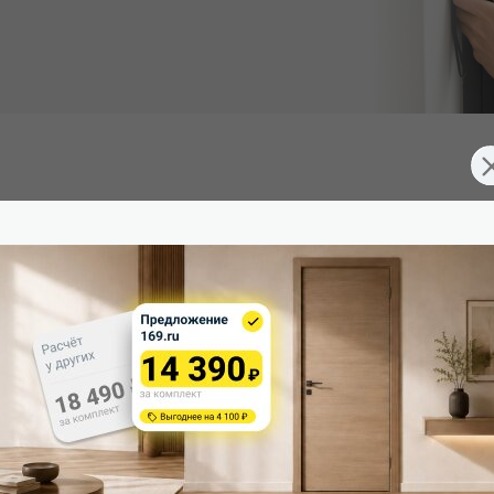
чается повышенной стойкостью к повреждениям (в сравнении
гулируемого монтажа. Дверная коробка с TPE-уплотнителем дл
≈ 3,4 GU).
оструйной обработкой не используем.