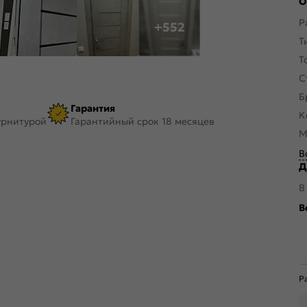
О
Р
+552
Т
Т
С
Б
Гарантия
К
урнитурой
Гарантийный срок 18 месяцев
М
В
Д
В
В
Р