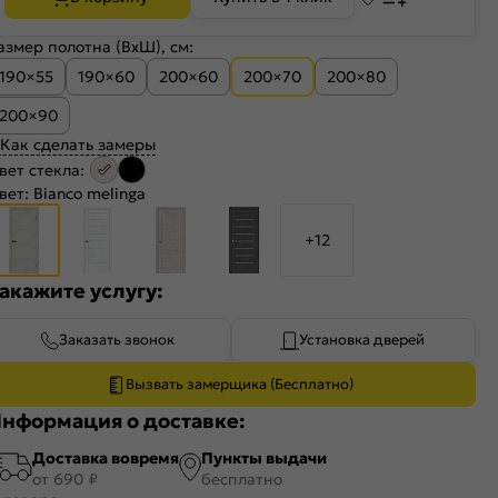
азмер полотна (ВхШ), см:
190×55
190×60
200×60
200×70
200×80
200×90
Как сделать замеры
вет стекла:
вет:
Bianco melinga
+12
акажите услугу:
Заказать звонок
Установка дверей
Вызвать замерщика (Бесплатно)
нформация о доставке:
Доставка вовремя
Пункты выдачи
от 690 ₽
бесплатно