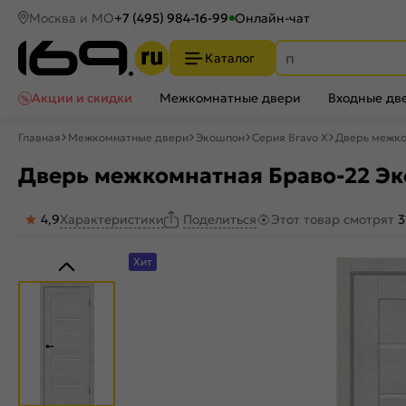
Москва и МО
+7 (495) 984-16-99
Онлайн-чат
Каталог
Акции и скидки
Межкомнатные двери
Входные дв
Главная
Межкомнатные двери
Экошпон
Серия Bravo X
Дверь межком
Дверь межкомнатная Браво-22 Эко
4,9
Характеристики
Этот товар смотрят
3
Поделиться
Хит