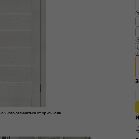
Р
Ц
Ц
З
емного отличаться от оригинала.
И