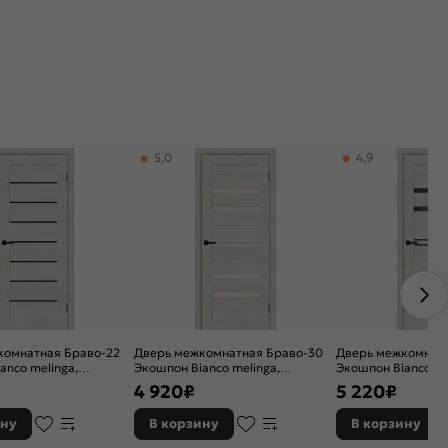
5,0
4,9
комнатная Браво-22
Дверь межкомнатная Браво-30
Дверь межкомнатн
anco melinga,
Экошпон Bianco melinga,
Экошпон Bianco me
, black shine,
остекленная, magic fog, царговая
остекленная, mirox
4 920
₽
5 220
₽
царговая
ину
В корзину
В корзину