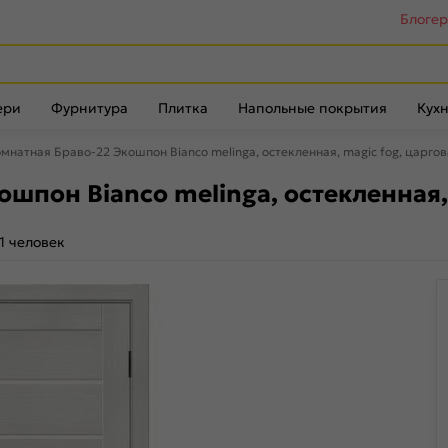
Блоге
ери
Фурнитура
Плитка
Напольные покрытия
Кухн
натная Браво-22 Экошпон Bianco melinga, остекленная, magic fog, царго
шпон Bianco melinga, остекленная, 
1 человек