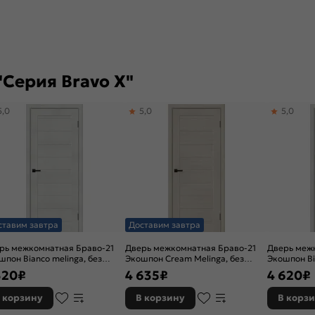
Серия Bravo X"
5,0
5,0
5,0
ставим завтра
Доставим завтра
рь межкомнатная Браво-21
Дверь межкомнатная Браво-21
Дверь меж
шпон Bianco melinga, без
Экошпон Cream Melinga, без
Экошпон Bi
ра, глухая, без стекла, без
декора, глухая, без стекла,
остекленная
320
₽
4 635
₽
4 620
₽
мки, царговая
царговая
царговая
 корзину
В корзину
В корз