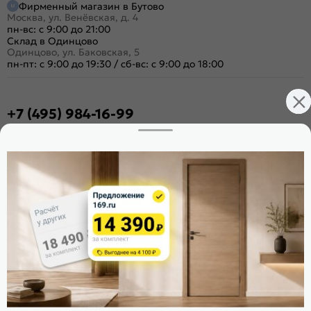
Фирменный магазин в Бутово
Москва, ул. Венёвская, д. 4
пн-вс: с 9:00 до 21:00
Склад в Одинцово
Одинцово, ул. Баковская, 5
пн-пт: с 9:00 до 19:30
/
сб-вс: с 9:00 до 18:00
+7 (495) 984-16-99
Заказать звонок
Стать дилером
Расскажите о нас
Поделиться
Оцените магазин
ИКС 1340
© 2010—2026 Склад Дверей 169.RU