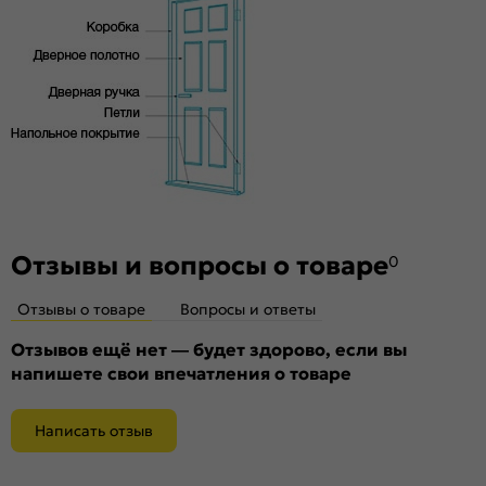
Материал:
и практически бесшумного закрывания
Материал каркаса: на основе
высококачественного соснового бруса и MDF,
тамбурат, HDF
Отзывы и вопросы о товаре
0
Отзывы о товаре
Вопросы и ответы
Отзывов ещё нет — будет здорово, если вы
напишете свои впечатления о товаре
Написать отзыв