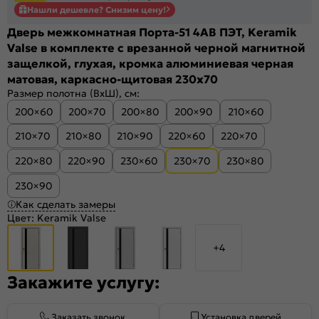
Нашли дешевле? Снизим цену!
Дверь межкомнатная Порта-51 4AB ПЭТ, Keramik
Valse в комплекте с врезанной черной магнитной
защелкой, глухая, кромка алюминиевая черная
матовая, каркасно-щитовая 230x70
Размер полотна (ВхШ), см:
200×60
200×70
200×80
200×90
210×60
210×70
210×80
210×90
220×60
220×70
220×80
220×90
230×60
230×70
230×80
230×90
Как сделать замеры
Цвет:
Keramik Valse
+4
Закажите услугу:
Заказать звонок
Установка дверей