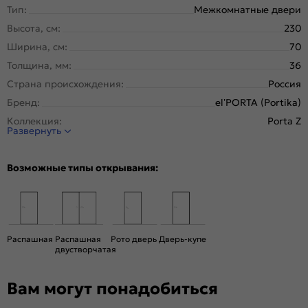
Тип:
Межкомнатные двери
Высота, см:
230
Ширина, см:
70
Толщина, мм:
36
Страна происхождения:
Россия
Бренд:
el’PORTA (Portika)
Коллекция:
Porta Z
Развернуть
Стиль:
Хай-тек
Тип двери:
Глухая
Возможные типы открывания:
Система открывания:
Раздвижная, Классическая
Конструкция двери:
Каркасно-щитовая
Цвет:
Keramik Valse
Общий цвет:
Серый
Распашная
Распашная
Рото дверь
Дверь-купе
двустворчатая
Декор:
Black Star
Тип коробки:
С уплотнителем
Вам могут понадобиться
Тип погонажных изделий:
Телескопический, компланарный
Кромка:
Алюминиевая черная матовая