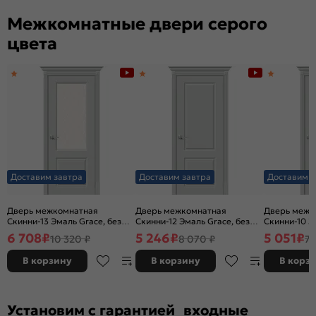
Межкомнатные двери серого
цвета
Доставим завтра
Доставим завтра
Доставим з
Дверь межкомнатная
Дверь межкомнатная
Дверь межк
Скинни-13 Эмаль Grace, без
Скинни-12 Эмаль Grace, без
Скинни-10 Э
декора, остекленная, white
декора, глухая, без стекла,
декора, глух
6 708
₽
5 246
₽
5 051
₽
10 320 ₽
8 070 ₽
7 
сrystal, без кромки, скиновая
без кромки, скиновая
без кромки,
В корзину
В корзину
В корз
Установим с гарантией входные