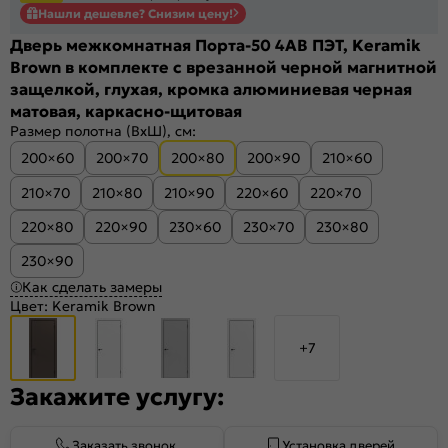
Нашли дешевле? Снизим цену!
Дверь межкомнатная Порта-50 4AB ПЭТ, Keramik
Brown в комплекте с врезанной черной магнитной
защелкой, глухая, кромка алюминиевая черная
матовая, каркасно-щитовая
Размер полотна (ВхШ), см:
200×60
200×70
200×80
200×90
210×60
210×70
210×80
210×90
220×60
220×70
220×80
220×90
230×60
230×70
230×80
230×90
Как сделать замеры
Цвет:
Keramik Brown
+7
Закажите услугу:
Заказать звонок
Установка дверей