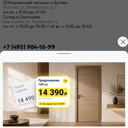
Фирменный магазин в Бутово
Москва, ул. Венёвская, д. 4
пн-вс: с 9:00 до 21:00
Склад в Одинцово
Одинцово, ул. Баковская, 5
пн-пт: с 9:00 до 19:30
/
сб-вс: с 9:00 до 18:00
+7 (495) 984-16-99
Заказать звонок
Стать дилером
Расскажите о нас
Поделиться
Оцените магазин
ИКС 1340
© 2010—2026 Склад Дверей 169.RU