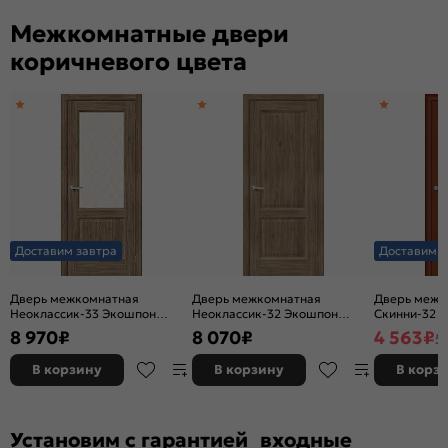
Межкомнатные двери
коричневого цвета
Доставим завтра
Доставим з
Дверь межкомнатная
Дверь межкомнатная
Дверь межк
Неоклассик-33 Экошпон
Неоклассик-32 Экошпон
Скинни-32 Ви
Original Oak, остекленная,
Original Oak, глухая, кромка
глухая, ски
8 970
₽
8 070
₽
4 563
₽
5
white сrystal, кромка нет,
нет, филенчатая
филенчатая
В корзину
В корзину
В корз
Установим с гарантией входные