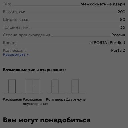
Тип:
Межкомнатные двери
Высота, см:
200
Ширина, см:
80
Толщина, мм:
36
Страна происхождения:
Россия
Бренд:
el’PORTA (Portika)
Коллекция:
Porta Z
Развернуть
Стиль:
Минимализм
Тип двери:
Глухая
Возможные типы открывания:
Система открывания:
Раздвижная, Классическая
Конструкция двери:
Каркасно-щитовая
Цвет:
Keramik Brown
Общий цвет:
Коричневый
Распашная
Распашная
Рото дверь
Дверь-купе
двустворчатая
Тип коробки:
С уплотнителем
Тип погонажных изделий:
Телескопический, компланарный
Вам могут понадобиться
Кромка:
Алюминиевая черная матовая
Поверхность:
Гладкая, матовая