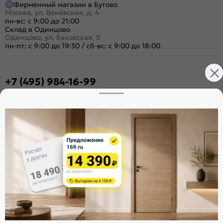
Фирменный магазин в Бутово
Москва, ул. Венёвская, д. 4
пн-вс: с 9:00 до 21:00
Склад в Одинцово
Одинцово, ул. Баковская, 5
пн-пт: с 9:00 до 19:30
/
сб-вс: с 9:00 до 18:00
+7 (495) 984-16-99
Заказать звонок
Стать дилером
Расскажите о нас
Поделиться
Оцените магазин
ИКС 1340
© 2010—2026 Склад Дверей 169.RU