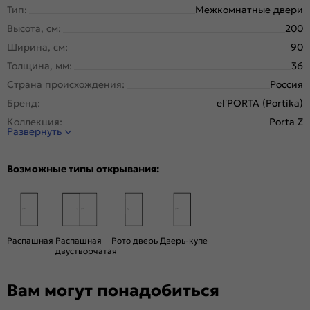
Тип:
Межкомнатные двери
Высота, см:
200
Ширина, см:
90
Толщина, мм:
36
Страна происхождения:
Россия
Бренд:
el’PORTA (Portika)
Коллекция:
Porta Z
Развернуть
Стиль:
Хай-тек
Тип двери:
Глухая
Возможные типы открывания:
Система открывания:
Раздвижная, Классическая
Конструкция двери:
Каркасно-щитовая
Цвет:
Keramik Valse
Общий цвет:
Серый
Распашная
Распашная
Рото дверь
Дверь-купе
двустворчатая
Декор:
Black Star
Тип коробки:
С уплотнителем
Вам могут понадобиться
Тип погонажных изделий:
Телескопический, компланарный
Кромка:
Алюминиевая черная матовая