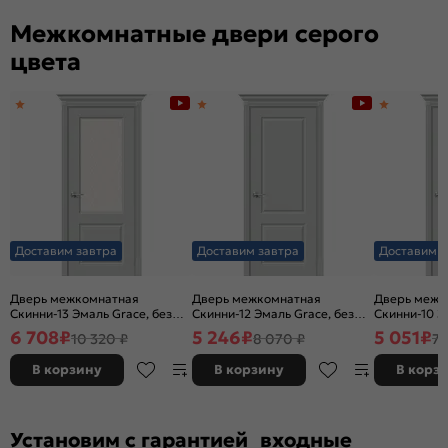
Межкомнатные двери серого
цвета
Доставим завтра
Доставим завтра
Доставим з
Дверь межкомнатная
Дверь межкомнатная
Дверь межк
Скинни-13 Эмаль Grace, без
Скинни-12 Эмаль Grace, без
Скинни-10 Э
декора, остекленная, white
декора, глухая, без стекла,
декора, глух
6 708
₽
5 246
₽
5 051
₽
10 320 ₽
8 070 ₽
7 
сrystal, без кромки, скиновая
без кромки, скиновая
без кромки,
В корзину
В корзину
В корз
Установим с гарантией входные