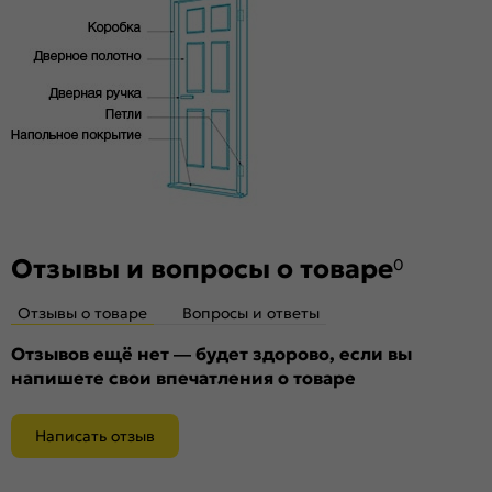
Материал:
и практически бесшумного закрывания
Материал каркаса: на основе
высококачественного соснового бруса и MDF,
тамбурат, HDF
Отзывы и вопросы о товаре
0
Отзывы о товаре
Вопросы и ответы
Отзывов ещё нет — будет здорово, если вы
напишете свои впечатления о товаре
Написать отзыв