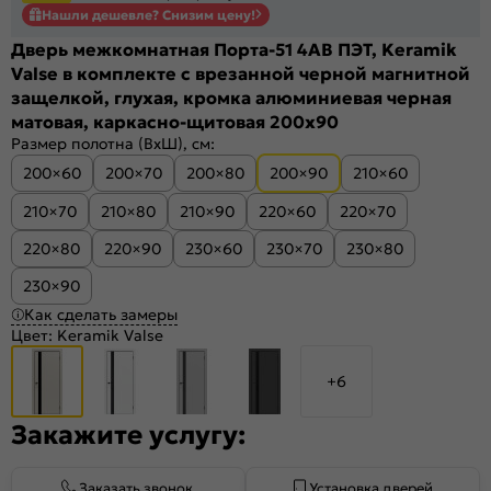
Нашли дешевле? Снизим цену!
Дверь межкомнатная Порта-51 4AB ПЭТ, Keramik
Valse в комплекте с врезанной черной магнитной
защелкой, глухая, кромка алюминиевая черная
матовая, каркасно-щитовая 200x90
Размер полотна (ВхШ), см:
200×60
200×70
200×80
200×90
210×60
210×70
210×80
210×90
220×60
220×70
220×80
220×90
230×60
230×70
230×80
230×90
Как сделать замеры
Цвет:
Keramik Valse
+6
Закажите услугу:
Заказать звонок
Установка дверей