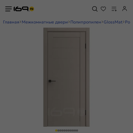
Главная
Межкомнатные двери
Полипропилен
GlossMat
Por