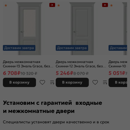
Доставим завтра
Доставим завтра
Доставим з
Дверь межкомнатная
Дверь межкомнатная
Дверь межк
Скинни-13 Эмаль Grace, без
Скинни-12 Эмаль Grace, без
Скинни-10 Э
декора, остекленная, white
декора, глухая, без стекла,
декора, глух
6 708
₽
5 246
₽
5 051
₽
10 320 ₽
8 070 ₽
7 
сrystal, без кромки, скиновая
без кромки, скиновая
без кромки,
В корзину
В корзину
В корз
Установим с гарантией входные
и межкомнатные двери
Специалисты установят двери качественно и в срок