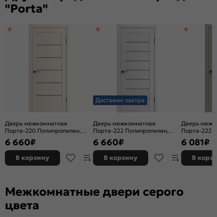
"Porta"
Доставим завтра
Дверь межкомнатная
Дверь межкомнатная
Дверь межк
Порта-220 Полипропилен,
Порта-222 Полипропилен,
Порта-222 
Nevada Wood, остекленная,
Arctic Wood, остекленная,
Dacota Wood
6 660
₽
6 660
₽
6 081
₽
царговая
царговая
царговая
В корзину
В корзину
В корз
Межкомнатные двери серого
цвета