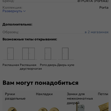
Бренд:
el’PORTA (Portika)
Коллекция:
Porta
Развернуть
Стиль:
Модерн
Тип двери:
Глухая
Дополнительно:
Система открывания:
Классическая, Раздвижная
Образец:
в 2 магазинах
Конструкция двери:
Царговая
Возможные типы открывания:
Цвет:
Dacota Wood
Общий цвет:
Серый
Вес, кг:
27.13
Размер упаковки:
201*81*3,6
Распашная
Распашная
Рото дверь
Дверь-купе
Тип коробки:
С уплотнителем
двустворчатая
Тип погонажных изделий:
Телескопический
Вам могут понадобиться
Кромка:
Нет
Поверхность:
Гладкая, матовая
Ручки
Накладки
Замки для
Петли
Возможность покраски:
Нет
раздельные
межкомнатных
Для влажных помещений:
Да
дверей
Наличие притвора:
Нет