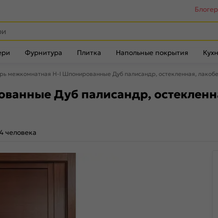
Блоге
ери
Фурнитура
Плитка
Напольные покрытия
Кухн
рь межкомнатная H-I Шпонированные Дуб палисандр, остекленная, лакобе
ванные Дуб палисандр, остекленна
4 человека