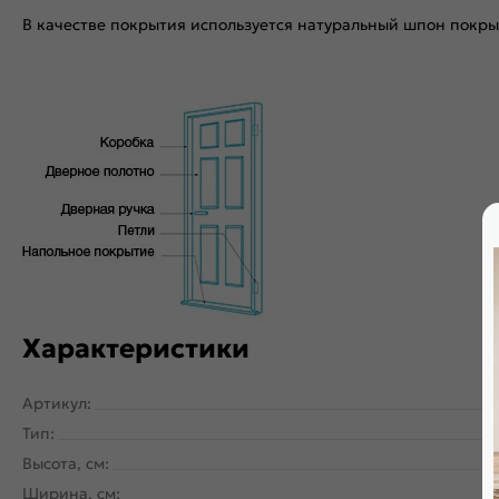
В качестве покрытия используется натуральный шпон покр
Характеристики
Артикул:
Тип:
Высота, см:
Ширина, см: