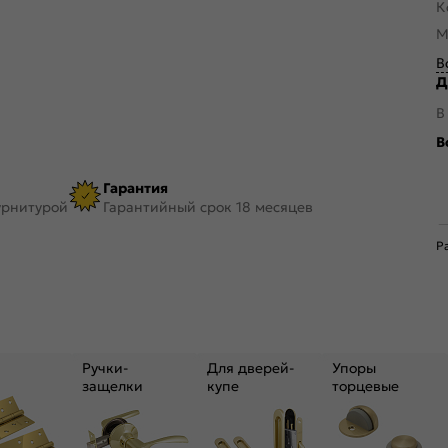
К
М
В
Д
В
В
Гарантия
урнитурой
Гарантийный срок 18 месяцев
Р
Ручки-
Для дверей-
Упоры
защелки
купе
торцевые