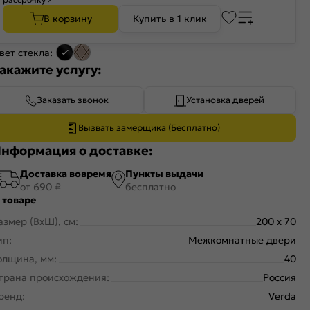
В корзину
Купить в 1 клик
вет стекла:
акажите услугу:
Заказать звонок
Установка дверей
Вызвать замерщика (Бесплатно)
нформация о доставке:
Доставка вовремя
Пункты выдачи
от 690 ₽
бесплатно
 товаре
азмер (ВхШ), см:
200 x 70
ип:
Межкомнатные двери
олщина, мм:
40
трана происхождения:
Россия
ренд:
Verda