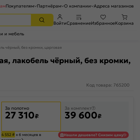
рам
Покупателям
Партнёрам
О компании
Адреса магазинов
Войти
Сравнение
Избранное
Корзина
и и мебель
ль чёрный, без кромки, царговая
я, лакобель чёрный, без кромки,
Код товара: 765200
За полотно
За комплект
27 310
39 600
₽
₽
4 552
₽
х 6 месяцев в
Нашли дешевле? Снизим цену!
рассрочку