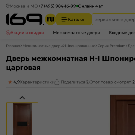
Москва и МО
+7 (495) 984-16-99
Онлайн-чат
Каталог
Акции и скидки
Межкомнатные двери
Входные дв
Главная
Межкомнатные двери
Шпонированные
Серия Premium
Две
Дверь межкомнатная H-I Шпониро
царговая
4,9
Характеристики
Этот товар смотрят
2
Поделиться