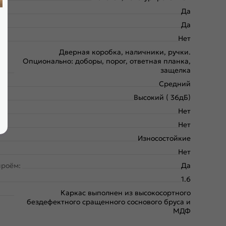
Да
Да
Нет
Дверная коробка, наличники, ручки.
Опционально: доборы, порог, ответная планка,
защелка
Средний
Высокий ( 36дБ)
Нет
Нет
Износостойкие
Нет
проём:
Да
1.6
Каркас выполнен из высокосортного
бездефектного сращенного соснового бруса и
МДФ