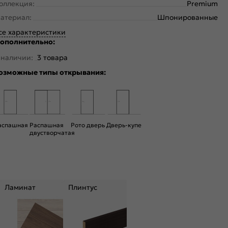
оллекция:
Premium
атериал:
Шпонированные
се характеристики
ополнительно:
 наличии:
3 товара
озможные типы открывания:
аспашная
Распашная
Рото дверь
Дверь-купе
двустворчатая
Ламинат
Плинтус