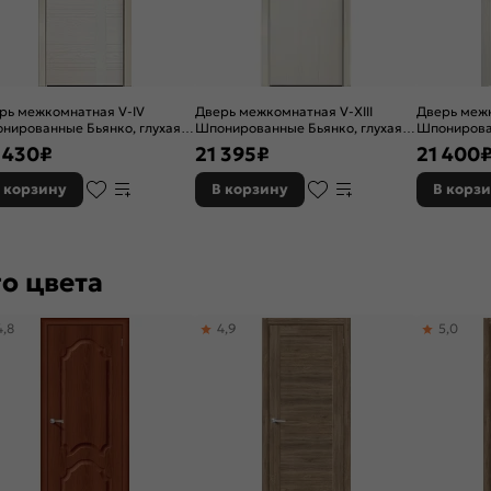
рь межкомнатная V-IV
Дверь межкомнатная V-XIII
Дверь межк
нированные Бьянко, глухая,
Шпонированные Бьянко, глухая,
Шпонирован
 кромки, каркасно-щитовая
без кромки, каркасно-щитовая
без кромки
 430
₽
21 395
₽
21 400
 корзину
В корзину
В корз
о цвета
4,8
4,9
5,0