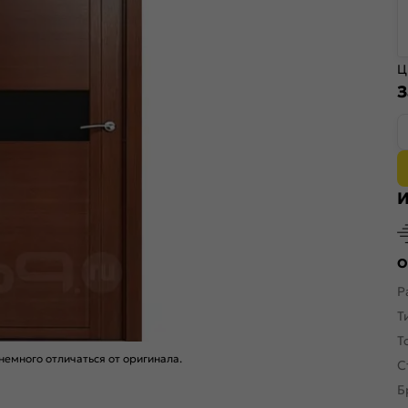
Ц
З
И
О
Р
Т
Т
емного отличаться от оригинала.
С
Б