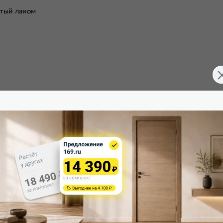
ытый лаком
2000017399089
Тип коробки:
Межкомнатные двери
Тип погонажных изделий:
200
Кромка:
70
Поверхность: