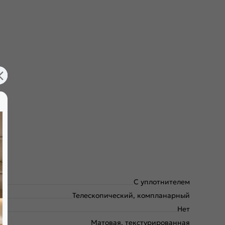
С уплотнителем
Телескопический, компланарный
Нет
Матовая, текстурированная