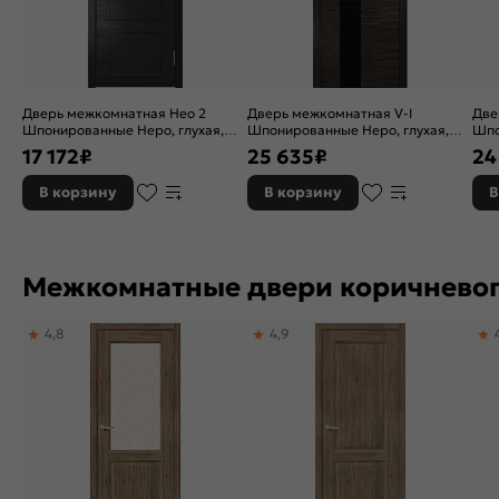
Дверь межкомнатная Нео 2
Дверь межкомнатная V-I
Две
Шпонированные Неро, глухая,
Шпонированные Неро, глухая,
Шпо
без кромки, каркасно-щитовая
без кромки, каркасно-щитовая
без
17 172
₽
25 635
₽
24
В корзину
В корзину
В
Межкомнатные двери коричневог
4,8
4,9