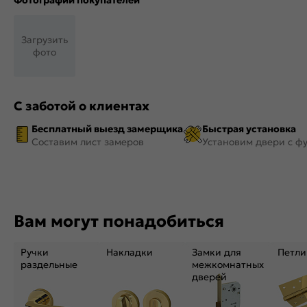
Фотографии покупателей
Загрузить
фото
С заботой о клиентах
Бесплатный выезд замерщика
Быстрая установка
Составим лист замеров
Установим двери с ф
Вам могут понадобиться
Ручки
Накладки
Замки для
Петли
раздельные
межкомнатных
дверей