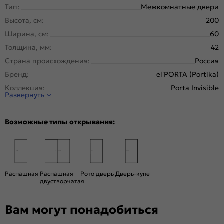
Тип:
Межкомнатные двери
Высота, см:
200
Ширина, см:
60
Толщина, мм:
42
Страна происхождения:
Россия
Бренд:
el’PORTA (Portika)
Коллекция:
Porta Invisible
Развернуть
Стиль:
Минимализм
Тип двери:
Глухая, Скрытая
Возможные типы открывания:
Система открывания:
Классическая, Раздвижная
Конструкция двери:
Каркасно-щитовая
Цвет:
Shellac Graphite
Общий цвет:
Серый
Распашная
Распашная
Рото дверь
Дверь-купе
двустворчатая
Стекло:
Без стекла
Декор:
Без декора
Вам могут понадобиться
Вес, кг:
20.1
Тип коробки:
INVISIBLE