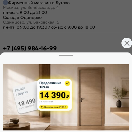
Фирменный магазин в Бутово
Москва, ул. Венёвская, д. 4
пн-вс: с 9:00 до 21:00
Склад в Одинцово
Одинцово, ул. Баковская, 5
пн-пт: с 9:00 до 19:30
/
сб-вс: с 9:00 до 18:00
+7 (495) 984-16-99
Заказать звонок
Стать дилером
Расскажите о нас
Поделиться
Оцените магазин
ИКС 1340
© 2010—2026 Склад Дверей 169.RU