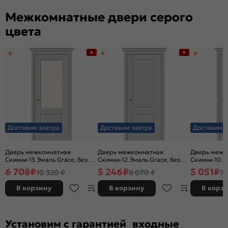
Межкомнатные двери серого
цвета
Доставим завтра
Доставим завтра
Доставим з
Дверь межкомнатная
Дверь межкомнатная
Дверь межк
Скинни-13 Эмаль Grace, без
Скинни-12 Эмаль Grace, без
Скинни-10 Э
декора, остекленная, white
декора, глухая, без стекла,
декора, глух
6 708
₽
5 246
₽
5 051
₽
10 320 ₽
8 070 ₽
7 
сrystal, без кромки, скиновая
без кромки, скиновая
без кромки,
В корзину
В корзину
В корз
Установим с гарантией входные