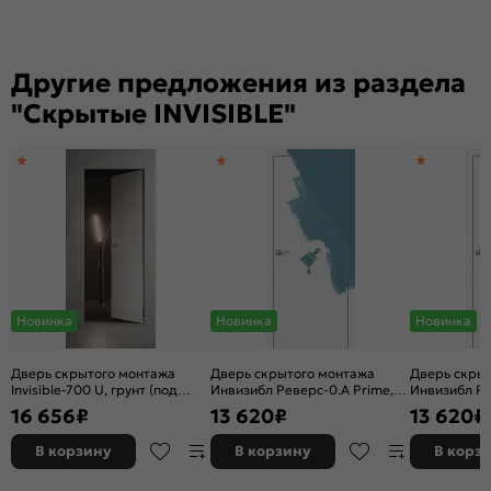
Другие предложения из раздела
"Скрытые INVISIBLE"
Новинка
Новинка
Новинка
Дверь скрытого монтажа
Дверь скрытого монтажа
Дверь скры
Invisible-700 U, грунт (под
Инвизибл Реверс-0.А Prime,
Инвизибл Ре
окраску), правое открывание,
грунт (под окраску), левое
грунт (под о
16 656
₽
13 620
₽
13 620
₽
Грунт, каркасно-щитовая
открывание, Грунт, кромка
открывание,
алюминиевая матовый хром,
алюминиева
В корзину
В корзину
В корз
каркасно-щитовая
каркасно-щ