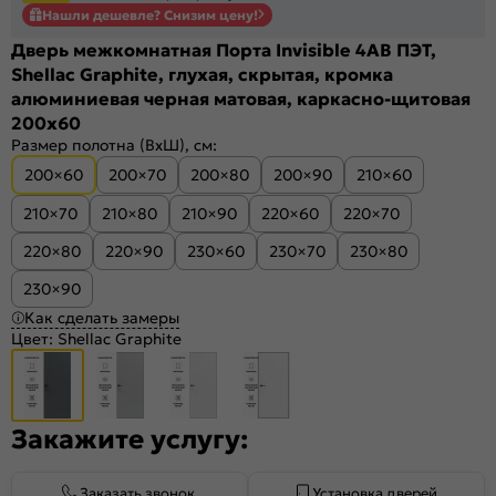
Нашли дешевле? Снизим цену!
Дверь межкомнатная Порта Invisible 4AB ПЭТ,
Shellac Graphite, глухая, скрытая, кромка
алюминиевая черная матовая, каркасно-щитовая
200x60
Размер полотна (ВхШ), см:
200×60
200×70
200×80
200×90
210×60
210×70
210×80
210×90
220×60
220×70
220×80
220×90
230×60
230×70
230×80
230×90
Как сделать замеры
Цвет:
Shellac Graphite
Закажите услугу:
Заказать звонок
Установка дверей