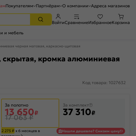
рам
Покупателям
Партнёрам
О компании
Адреса магазинов
Войти
Сравнение
Избранное
Корзина
и и мебель
юминиевая черная матовая, каркасно-щитовая
ая, скрытая, кромка алюминиевая
Код товара: 1027632
За полотно
За комплект
13 650
37 310
₽
₽
17 063
₽
2 275
₽
х 6 месяцев в
Нашли дешевле? Снизим цену!
рассрочку