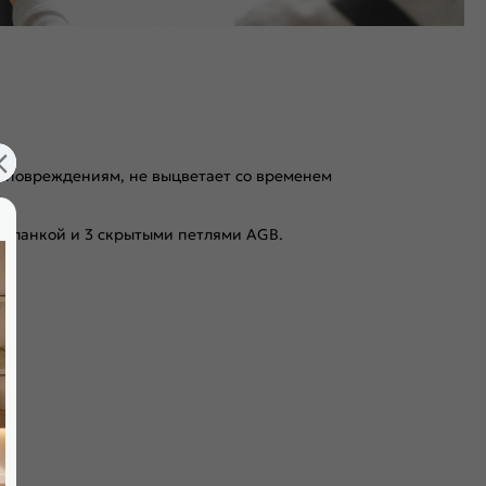
 к повреждениям, не выцветает со временем
 планкой и 3 скрытыми петлями AGB.
амбурат с малым размером ячейки и плита HDF. Используем