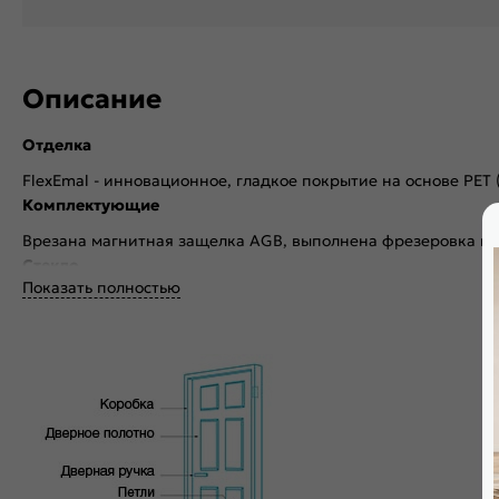
Описание
Отделка
FlexEmal - инновационное, гладкое покрытие на основе PET
Комплектующие
Врезана магнитная защелка AGB, выполнена фрезеровка по
Стекло
Показать полностью
Без стекла
Декор
Без декора
Особенности
Дверь скрытого монтажа с внутреннем открыванием. Щитова
PUR-клея необратимой полимеризации. По периметру двер