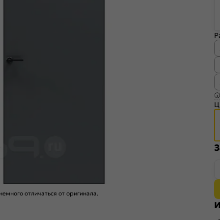
Р
Ц
З
емного отличаться от оригинала.
И