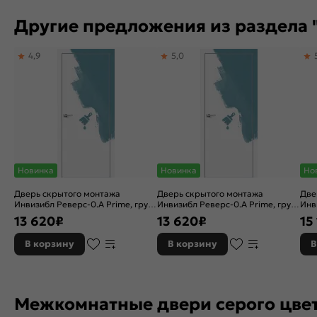
Другие предложения из раздела 
4,9
5,0
Новинка
Новинка
Но
Дверь скрытого монтажа
Дверь скрытого монтажа
Две
Инвизибл Реверс-0.А Prime, грунт
Инвизибл Реверс-0.А Prime, грунт
Инв
(под окраску), левое открывание,
(под окраску), правое
(по
13 620
₽
13 620
₽
15
Грунт, кромка алюминиевая
открывание, Грунт, кромка
Гру
матовый хром, каркасно-
алюминиевая матовый хром,
чер
В корзину
В корзину
В
щитовая
каркасно-щитовая
щит
Межкомнатные двери серого цве