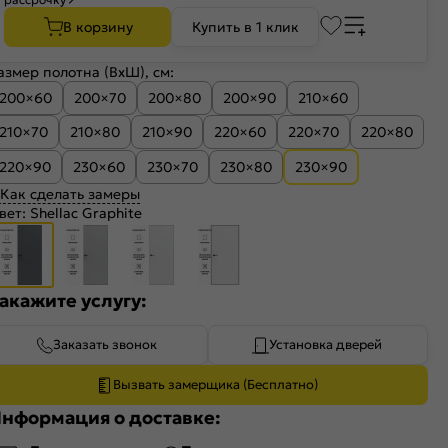
В корзину
Купить в 1 клик
азмер полотна (ВхШ), см:
200×60
200×70
200×80
200×90
210×60
210×70
210×80
210×90
220×60
220×70
220×80
220×90
230×60
230×70
230×80
230×90
Как сделать замеры
вет:
Shellac Graphite
акажите услугу:
Заказать звонок
Установка дверей
Вызвать замерщика (Бесплатно)
нформация о доставке: