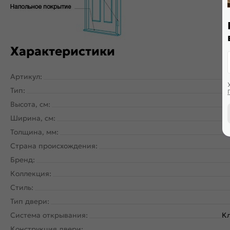
Характеристики
Артикул:
Тип:
Высота, см:
Ширина, см:
Толщина, мм:
Страна происхождения:
Бренд:
Коллекция:
Стиль:
Тип двери:
Система открывания:
Кл
Конструкция двери: