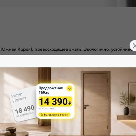
 (Южная Корея), превосходящее эмаль. Экологично, устойчиво
д 3 скрытые петли. Дверная коробка укомплектована ответной
я дверь высокой прочности, которую обеспечивает жесткий т
и установлена алюминиевая кромка в цвете Черный