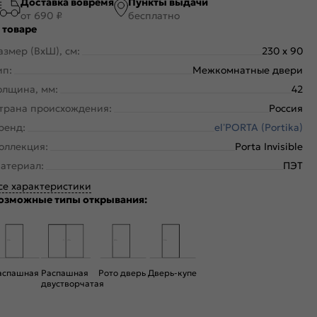
Доставка вовремя
Пункты выдачи
от 690 ₽
бесплатно
 товаре
азмер (ВхШ), см:
230 x 90
ип:
Межкомнатные двери
олщина, мм:
42
трана происхождения:
Россия
ренд:
el’PORTA (Portika)
оллекция:
Porta Invisible
атериал:
ПЭТ
се характеристики
озможные типы открывания:
аспашная
Распашная
Рото дверь
Дверь-купе
двустворчатая