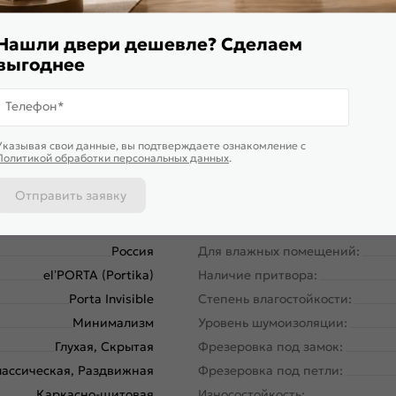
Нашли двери дешевле? Сделаем
выгоднее
Телефон*
58190-10668
Вес, кг:
Указывая свои данные, вы подтверждаете ознакомление c
Межкомнатные двери
Тип коробки:
Политикой обработки персональных данных
.
230
Кромка:
Отправить заявку
90
Поверхность:
42
Возможность покраски:
Россия
Для влажных помещений:
el’PORTA (Portika)
Наличие притвора:
Porta Invisible
Степень влагостойкости:
Минимализм
Уровень шумоизоляции:
Глухая, Скрытая
Фрезеровка под замок:
ассическая, Раздвижная
Фрезеровка под петли:
Каркасно-щитовая
Износостойкость: