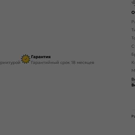
О
Р
Т
Т
С
Б
Гарантия
урнитурой
Гарантийный срок 18 месяцев
К
М
В
В
Р