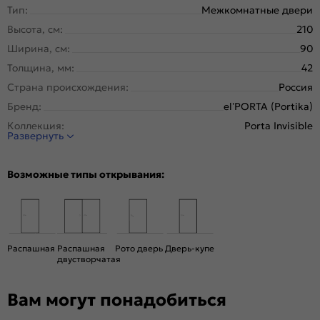
Тип:
Межкомнатные двери
Высота, см:
210
Ширина, см:
90
Толщина, мм:
42
Страна происхождения:
Россия
Бренд:
el’PORTA (Portika)
Коллекция:
Porta Invisible
Развернуть
Стиль:
Минимализм
Тип двери:
Глухая, Скрытая
Возможные типы открывания:
Система открывания:
Классическая, Раздвижная
Конструкция двери:
Каркасно-щитовая
Цвет:
Shellac Graphite
Общий цвет:
Серый
Распашная
Распашная
Рото дверь
Дверь-купе
двустворчатая
Стекло:
Без стекла
Декор:
Без декора
Вам могут понадобиться
Вес, кг:
31.71
Тип коробки:
INVISIBLE