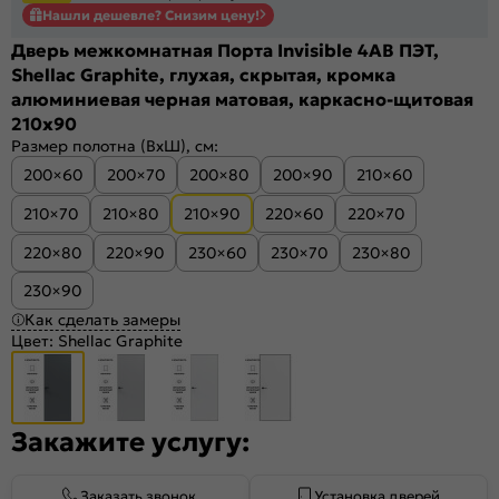
Нашли дешевле? Снизим цену!
Дверь межкомнатная Порта Invisible 4AB ПЭТ,
Shellac Graphite, глухая, скрытая, кромка
алюминиевая черная матовая, каркасно-щитовая
210x90
Размер полотна (ВхШ), см:
200×60
200×70
200×80
200×90
210×60
210×70
210×80
210×90
220×60
220×70
220×80
220×90
230×60
230×70
230×80
230×90
Как сделать замеры
Цвет:
Shellac Graphite
Закажите услугу:
Заказать звонок
Установка дверей