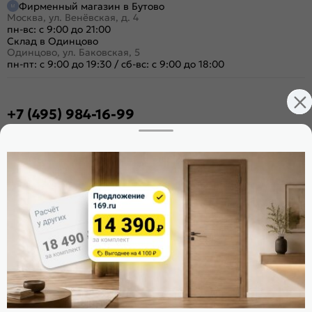
Фирменный магазин в Бутово
Москва, ул. Венёвская, д. 4
пн-вс: с 9:00 до 21:00
Склад в Одинцово
Одинцово, ул. Баковская, 5
пн-пт: с 9:00 до 19:30
/
сб-вс: с 9:00 до 18:00
+7 (495) 984-16-99
Заказать звонок
Стать дилером
Расскажите о нас
Поделиться
Оцените магазин
ИКС 1340
© 2010—2026 Склад Дверей 169.RU