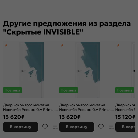
Другие предложения из раздела
"Скрытые INVISIBLE"
Новинка
Новинка
Новинка
Дверь скрытого монтажа
Дверь скрытого монтажа
Дверь скры
Инвизибл Реверс-0.А Prime,
Инвизибл Реверс-0.А Prime,
Инвизибл Ре
грунт (под окраску), левое
грунт (под окраску), правое
грунт (под о
13 620
₽
13 620
₽
15 120
₽
открывание, Грунт, кромка
открывание, Грунт, кромка
открывание,
алюминиевая матовый хром,
алюминиевая матовый хром,
алюминиева
В корзину
В корзину
В корз
каркасно-щитовая
каркасно-щитовая
матовая, к