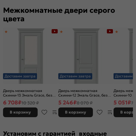
Межкомнатные двери серого
цвета
Доставим завтра
Доставим завтра
Доставим з
Дверь межкомнатная
Дверь межкомнатная
Дверь межк
Скинни-13 Эмаль Grace, без
Скинни-12 Эмаль Grace, без
Скинни-10 Э
декора, остекленная, white
декора, глухая, без стекла,
декора, глух
6 708
₽
5 246
₽
5 051
₽
10 320 ₽
8 070 ₽
7 
сrystal, без кромки, скиновая
без кромки, скиновая
без кромки,
В корзину
В корзину
В корз
Установим с гарантией входные